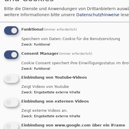
friedliches
Miteinander ist Claudia Kuchenbauers täglich
Bitte die Dienste und Anwendungen von Drittanbietern auswä
Brot. Die 56-Jährige ist sowohl Pfarrerin als auch
weitere Informationen bitte unsere
Datenschutzhinweise
lese
Mediatorin und leitet die "Arbeitsstelle kokon" der
bayerischen evangelischen Landeskirche. Deren
Funktional
(immer erforderlich)
Schwerpunkte liegen auf praktischer
Speichern von Daten: Cookie für die Benutzersitzung
Konfliktberatung sowie auf Angeboten zur
Zweck
:
Funktional
Friedensbildung.
Consent Manager
(immer erforderlich)
über
Weiterlesen
Cookie Consent speichert Ihre Einwilligungsstatus im Br
Frieden
Zweck
:
Funktional
wächst.
Einbindung von Youtube-Videos
Kirche des gerechten
Und
Zeigt Videos von Youtube
wir
Friedens werden - (wie)
Zweck
:
Eingebettete externe Inhalte
können
geht das?
Einbindung von externen Videos
mitmachen!
Zeigt externe Videos an.
über
Weiterlesen
Zweck
:
Eingebettete externe Inhalte
Kirche
Einbindung von www.google.com über ein iFrame