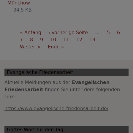
Münchow
34.5 KB
Seitennummerierung
First
« Anfang
Vorherige
‹ vorherige Seite
…
Seite
5
Seite
6
page
Seite
7
Seite
8
Seite
9
Seite
Seite
10
Seite
11
Aktuelle
12
Seite
13
Nächste
Weiter >
Last
Ende »
Seite
Seite
page
Evangelische Friedensarbeit
Aktuelle Meldungen aus der
Evangelischen
Friedensarbeit
finden Sie unter dem folgenden
Link:
https://www.evangelische-friedensarbeit.de/
Gottes Wort für den Tag