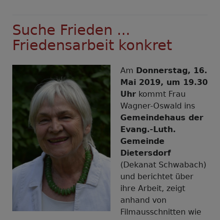
Vortrag
"Suche
Suche Frieden ...
Frieden
und
Friedensarbeit konkret
jage
ihm
Am
Donnerstag, 16.
nach"
Mai 2019, um 19.30
in
Uhr
kommt Frau
Oberstaufen
Wagner-Oswald ins
Gemeindehaus der
Evang.-Luth.
Gemeinde
Dietersdorf
(Dekanat Schwabach)
und berichtet über
ihre Arbeit, zeigt
anhand von
Filmausschnitten wie