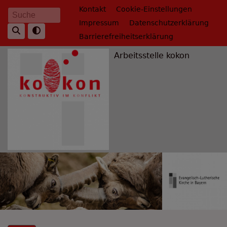
Direkt
Fußbereichsmenü
Kontakt
Cookie-Einstellungen
Suche
zum
Impressum
Datenschutzerklärung
Inhalt
Barrierefreiheitserklärung
Arbeitsstelle kokon