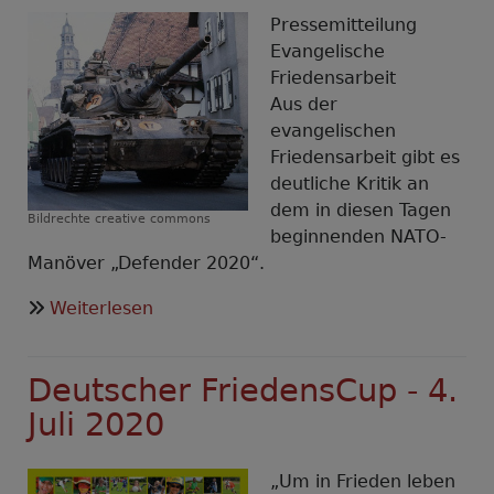
Pressemitteilung
Evangelische
Friedensarbeit
Aus der
evangelischen
Friedensarbeit gibt es
deutliche Kritik an
dem in diesen Tagen
Bildrechte
creative commons
beginnenden NATO-
Manöver „Defender 2020“.
über
Weiterlesen
„Defender
2020“:
Deutscher FriedensCup - 4.
überflüssige
und
Juli 2020
falsche
militärische
„Um in Frieden leben
Machtdemonstration