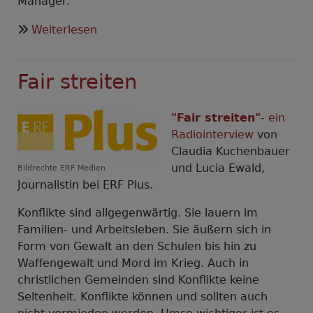
Manager.
über
Weiterlesen
Tödliche
Exporte
Fair streiten
2
-
Rüstungsmanager
"Fair streiten"
- ein
vor
Radiointerview
von
Gericht
Claudia Kuchenbauer
-
und Lucia Ewald,
Bildrechte
ERF Medien
Film
Journalistin bei ERF Plus.
von
Konflikte sind allgegenwärtig. Sie lauern im
Daniel
Familien- und Arbeitsleben. Sie äußern sich in
Harrich
Form von Gewalt an den Schulen bis hin zu
Waffengewalt und Mord im Krieg. Auch in
christlichen Gemeinden sind Konflikte keine
Seltenheit. Konflikte können und sollten auch