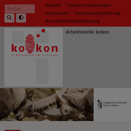
Direkt
Fußbereichsmenü
Kontakt
Cookie-Einstellungen
Suche
zum
Impressum
Datenschutzerklärung
Inhalt
Barrierefreiheitserklärung
Arbeitsstelle kokon