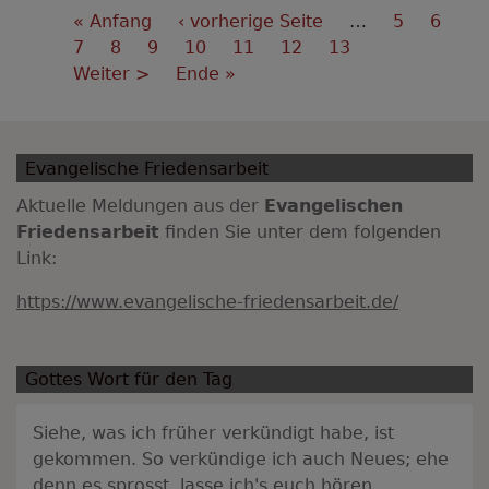
Seitennummerierung
First
« Anfang
Vorherige
‹ vorherige Seite
…
Seite
5
Seite
6
page
Seite
7
Seite
8
Seite
9
Seite
Seite
10
Aktuelle
11
Seite
12
Seite
13
Nächste
Weiter >
Last
Ende »
Seite
Seite
page
Evangelische Friedensarbeit
Aktuelle Meldungen aus der
Evangelischen
Friedensarbeit
finden Sie unter dem folgenden
Link:
https://www.evangelische-friedensarbeit.de/
Gottes Wort für den Tag
Siehe, was ich früher verkündigt habe, ist
gekommen. So verkündige ich auch Neues; ehe
denn es sprosst, lasse ich's euch hören.