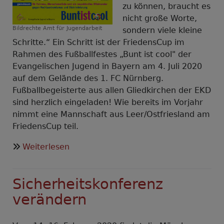
zu können, braucht es
nicht große Worte,
Bildrechte
Amt für Jugendarbeit
sondern viele kleine
Schritte.“ Ein Schritt ist der FriedensCup im
Rahmen des Fußballfestes „Bunt ist cool" der
Evangelischen Jugend in Bayern am 4. Juli 2020
auf dem Gelände des 1. FC Nürnberg.
Fußballbegeisterte aus allen Gliedkirchen der EKD
sind herzlich eingeladen! Wie bereits im Vorjahr
nimmt eine Mannschaft aus Leer/Ostfriesland am
FriedensCup teil.
über
Weiterlesen
Deutscher
FriedensCup
Sicherheitskonferenz
-
4.
verändern
Juli
2020