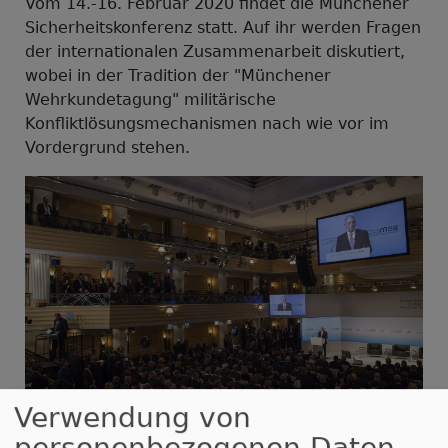
Vom 14.-16. Februar 2020 findet die Münchener
Sicherheitskonferenz statt. Auf ihr werden Fragen
der internationalen Zusammenarbeit diskutiert,
wobei in der Tradition der "Münchener
Wehrkundetagung" militärische
Konfliktlösungsmechanismen nach wie vor im
Vordergrund stehen.
Bildrechte
Wikipedia
Verwendung von
personenbezogenen Daten