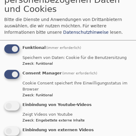
Die Arbeitsstelle kokon unterstützt das Projekt
und Cookies
Münchener Sicherheitskonferenz
verändern
, das sich für ein gesellschaftliches
Bitte die Dienste und Anwendungen von Drittanbietern
Umdenken weg von Sicherheitslogik hin zu
auswählen, die wir nutzen möchten.
Für weitere
Friedenslogik und für einen Wandel der MSC hin
Informationen bitte unsere
Datenschutzhinweise
lesen.
zu einer "Münchener Friedenskonferenz" einsetzt.
Funktional
(immer erforderlich)
Speichern von Daten: Cookie für die Benutzersitzung
Sie unterstützt auch den
Aufruf
zur Teilnahme an
Zweck
:
Funktional
der Friedensdemonstration des Aktionsbündnis
Consent Manager
(immer erforderlich)
gegen die NATO-Sicherheitskonferenz.
Cookie Consent speichert Ihre Einwilligungsstatus im
Browser
Friedenssynode der EKD
Zweck
:
Funktional
Einbindung von Youtube-Videos
Unter dem Titel
Zeigt Videos von Youtube
"Kirche auf dem Weg
Zweck
:
Eingebettete externe Inhalte
der Gerechtigkeit und
Einbindung von externen Videos
des Friedens" hat sich