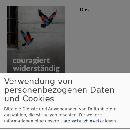
Das
Verwendung von
personenbezogenen Daten
Bildrechte
Ökumenische FriedensDekade
Jahresmotto
„couragiert widerständig“
der
und Cookies
FriedensDekade 2026
setzt mit dem Siegermotiv
Bitte die Dienste und Anwendungen von Drittanbietern
von
Olaf Warburg
ein starkes Zeichen für
auswählen, die wir nutzen möchten.
Für weitere
Freiheit: Zwei Friedenstauben durchbrechen
Informationen bitte unsere
Datenschutzhinweise
lesen.
Gitterstäbe als Symbol für den Ausbruch aus der