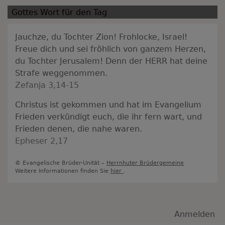
Gottes Wort für den Tag
Jauchze, du Tochter Zion! Frohlocke, Israel!
Freue dich und sei fröhlich von ganzem Herzen,
du Tochter Jerusalem! Denn der HERR hat deine
Strafe weggenommen.
Zefanja 3,14-15
Christus ist gekommen und hat im Evangelium
Frieden verkündigt euch, die ihr fern wart, und
Frieden denen, die nahe waren.
Epheser 2,17
© Evangelische Brüder-Unität –
Herrnhuter Brüdergemeine
Weitere Informationen finden Sie
hier
.
Benutzermenü
Anmelden