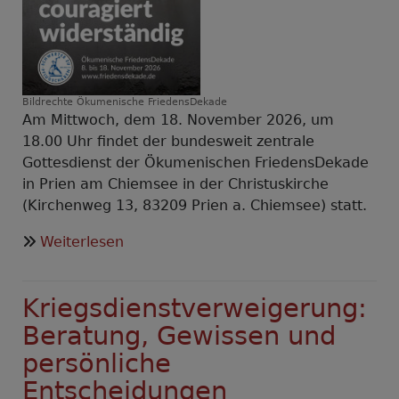
Bildrechte
Ökumenische FriedensDekade
Am Mittwoch, dem 18. November 2026, um
18.00 Uhr findet der bundesweit zentrale
Gottesdienst der Ökumenischen FriedensDekade
in Prien am Chiemsee in der Christuskirche
(Kirchenweg 13, 83209 Prien a. Chiemsee) statt.
über
Weiterlesen
Bundesweiter
Gottesdienst
Kriegsdienstverweigerung:
der
Ökumenischen
Beratung, Gewissen und
FriedensDekade
persönliche
2026
Entscheidungen
in