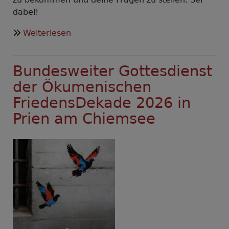
dabei!
über
Weiterlesen
Gut
entscheiden-
Bundesweiter Gottesdienst
Online
Faktencheck
der Ökumenischen
und
FriedensDekade 2026 in
Q&A
Prien am Chiemsee
zum
Thema
Wehrpflicht