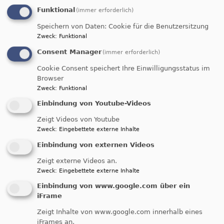
Logik von Angst und Gewalt
.
In
Funktional
(immer erforderlich)
seinem
Leitimpuls
ordnet Vorstand
Jan
Gildemeister
das Motto als notwendigen
Speichern von Daten: Cookie für die Benutzersitzung
Zweck
:
Funktional
Widerstand gegen wachsende Militarisierung und
Aufrüstung ein
.
Der
Text
fordert dazu auf, das
Consent Manager
(immer erforderlich)
eigene Gewissen zu schärfen, aktiv für
Cookie Consent speichert Ihre Einwilligungsstatus im
Menschenrechte einzutreten und gewaltfreie
Browser
Alternativen zur „Kriegstüchtigkeit“ zu
Zweck
:
Funktional
stärken
.
Damit schlägt die FriedensDekade 2026
Einbindung von Youtube-Videos
eine Brücke zu mutigen Widerstandsbewegungen
Zeigt Videos von Youtube
weltweit.
Zweck
:
Eingebettete externe Inhalte
Einbindung von externen Videos
"Die Welt in Unordnung -
Zeigt externe Videos an.
Gerechter Friede im Blick"
Zweck
:
Eingebettete externe Inhalte
Einbindung von www.google.com über ein
iFrame
Zusammen mit der
Zeigt Inhalte von www.google.com innerhalb eines
Evangelischen
iFrames an.