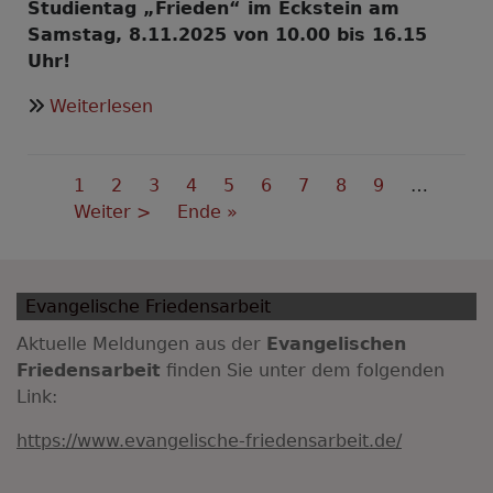
Studientag „Frieden“ im Eckstein am
Samstag, 8.11.2025 von 10.00 bis 16.15
Uhr!
über
Weiterlesen
Dem
Frieden
Seitennummerierung
dienen
Aktuelle
1
Seite
2
Seite
3
Seite
4
Seite
5
Seite
6
Seite
7
Seite
8
Seite
9
…
-
Seite
Nächste
Weiter >
Last
Ende »
aber
Seite
page
wie?
Evangelische Friedensarbeit
Aktuelle Meldungen aus der
Evangelischen
Friedensarbeit
finden Sie unter dem folgenden
Link:
https://www.evangelische-friedensarbeit.de/