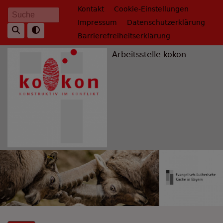
Direkt
Fußbereichsmenü
Kontakt
Cookie-Einstellungen
Suche
zum
Impressum
Datenschutzerklärung
Inhalt
Barrierefreiheitserklärung
Arbeitsstelle kokon