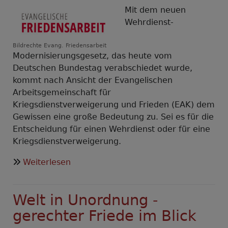
Mit dem neuen
Wehrdienst-
Bildrechte
Evang. Friedensarbeit
Modernisierungsgesetz, das heute vom
Deutschen Bundestag verabschiedet wurde,
kommt nach Ansicht der Evangelischen
Arbeitsgemeinschaft für
Kriegsdienstverweigerung und Frieden (EAK) dem
Gewissen eine große Bedeutung zu. Sei es für die
Entscheidung für einen Wehrdienst oder für eine
Kriegsdienstverweigerung.
über
Weiterlesen
EAK:
Bei
Welt in Unordnung -
Entscheidung
für
gerechter Friede im Blick
oder