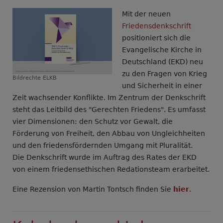
gegen
Mit der neuen
den
Friedensdenkschrift
Wehrdienst
positioniert sich die
ist
Evangelische Kirche in
Gewissensbildung
Deutschland (EKD) neu
wichtig
zu den Fragen von Krieg
Bildrechte
ELKB
und Sicherheit in einer
Zeit wachsender Konflikte. Im Zentrum der Denkschrift
steht das Leitbild des "Gerechten Friedens". Es umfasst
vier Dimensionen: den Schutz vor Gewalt, die
Förderung von Freiheit, den Abbau von Ungleichheiten
und den friedensfördernden Umgang mit Pluralität.
Die Denkschrift wurde im Auftrag des Rates der EKD
von einem friedensethischen Redationsteam erarbeitet.
Eine Rezension von Martin Tontsch finden Sie
hier
.