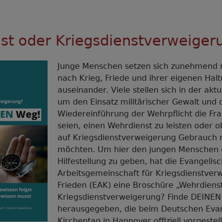
st oder Kriegsdienstverweiger
Junge Menschen setzen sich zunehmend m
nach Krieg, Friede und ihrer eigenen Hal
auseinander. Viele stellen sich in der akt
um den Einsatz militärischer Gewalt und 
Wiedereinführung der Wehrpflicht die Frag
seien, einen Wehrdienst zu leisten oder 
auf Kriegsdienstverweigerung Gebrauch
möchten. Um hier den jungen Menschen 
Hilfestellung zu geben, hat die Evangelis
Arbeitsgemeinschaft für Kriegsdienstver
Frieden (EAK) eine Broschüre „Wehrdiens
Kriegsdienstverweigerung? Finde DEINEN
herausgegeben, die beim Deutschen Eva
Kirchentag in Hannover offiziell vorgestel