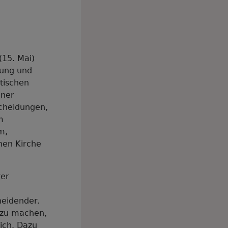
(15. Mai)
rung und
tischen
iner
scheidungen,
m
m,
hen Kirche
rer
heidender.
 zu machen,
ich. Dazu