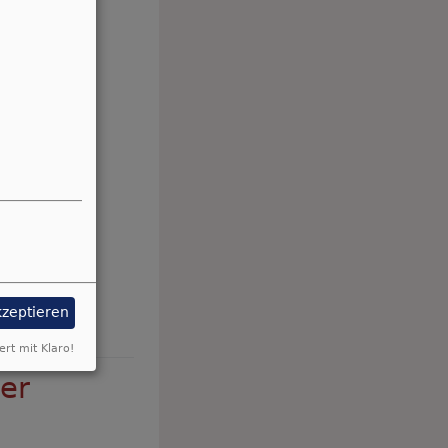
kzeptieren
ert mit Klaro!
er