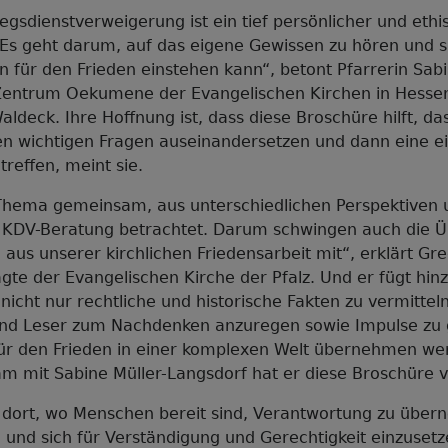
egsdienstverweigerung ist ein tief persönlicher und ethi
 Es geht darum, auf das eigene Gewissen zu hören und s
für den Frieden einstehen kann“, betont Pfarrerin Sabi
entrum Oekumene der Evangelischen Kirchen in Hesse
ldeck. Ihre Hoffnung ist, dass diese Broschüre hilft, da
n wichtigen Fragen auseinandersetzen und dann eine e
treffen, meint sie.
Thema gemeinsam, aus unterschiedlichen Perspektiven u
r KDV-Beratung betrachtet. Darum schwingen auch die 
aus unserer kirchlichen Friedensarbeit mit“, erklärt Gr
gte der Evangelischen Kirche der Pfalz. Und er fügt hin
nicht nur rechtliche und historische Fakten zu vermittel
und Leser zum Nachdenken anzuregen sowie Impulse zu 
ür den Frieden in einer komplexen Welt übernehmen we
 mit Sabine Müller-Langsdorf hat er diese Broschüre v
t dort, wo Menschen bereit sind, Verantwortung zu übe
 und sich für Verständigung und Gerechtigkeit einzuset