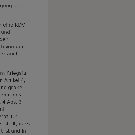
fügung und
r eine KDV-
 und
oder
ch von der
der auch
m Kriegsfall
 Artikel 4,
eine große
senat des
 4 Abs. 3
mit
rof. Dr.
tstellt, dass
 ist und in