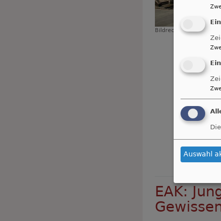
Zwe
Ei
Bildrechte
cc
Zei
Zwe
Ei
Zei
Zwe
Al
Die
Auswahl a
EAK: Jun
Gewissen