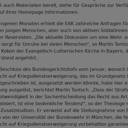
K auch Materialien bereit, stehe für Gespräche zur Ver
auf ihrer Homepage Informationen.
angenen Monaten erhielt die EAK zahlreiche Anfragen fü
on jungen Menschen, aber auch von aktiven Soldatinnen
r Reservisten. „Die aktuelle Diskussion um eine Wehr- 
t sorgt für Unruhe bei vielen Menschen“, so Martin Tonts
e Kokon der Evangelisch-Lutherischen Kirche in Bayern, 
stand angehört.
Beschluss des Bundesgerichtshofs vom Januar, wonach i
ht auf Kriegsdienstverweigerung, das im Grundgesetz in
tgeschrieben ist, ausgesetzt werden könnte, habe hier 
ng ausgelöst, berichtet Martin Tontsch. „Dass der Straf
twendigkeit in der Sachentscheidung das Recht aus Art.
isiert, ist eine bedenkliche Tendenz“, so der Theologe 
 Zusatzstudium. Er verweist auf die Stellungnahme von P
 von der Universität der Bundeswehr in München, die fes
ht auf Kriegsdienstverweigerung vorbehaltlos garantiert