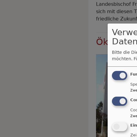
Landesbischof Fr
sich mit diesen 
friedliche Zukun
Verw
Daten
Ökumenis
Bitte die D
möchten.
F
Fu
Spe
Zwe
Co
Coo
Zwe
Ei
Zei