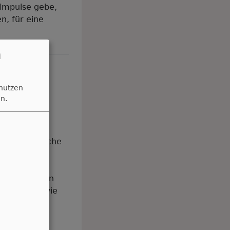
 Impulse gebe,
n, für eine
n
 nutzen
n.
ge Ökumenische
Kulmbach
ettag wird in
 deutlich, wie
chlichen