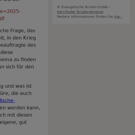
© Evangelische Brüder-Unität –
ile=2025-
Herrnhuter Brüdergemeine
Weitere Informationen finden Sie
hier
.
df
iche Frage, das
it, in den Krieg
beauftragte des
 diese
Thema zu finden
n sich für den
g und was ist
üre, die auch
lische-
den werden kann,
ich mit diesen
 eigene, gut