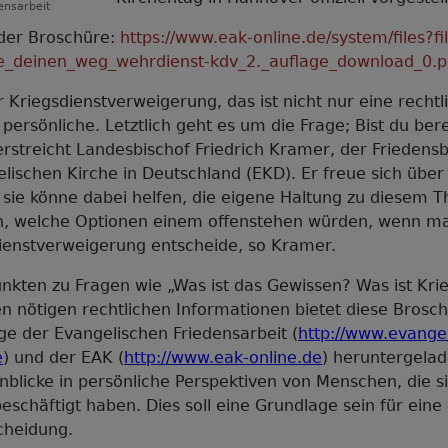
ensarbeit
 der Broschüre:
https://www.eak-online.de/system/files?f
e_deinen_weg_wehrdienst-kdv_2._auflage_download_0.p
 Kriegsdienstverweigerung, das ist nicht nur eine rechtl
f persönliche. Letztlich geht es um die Frage; Bist du bere
erstreicht Landesbischof Friedrich Kramer, der Friedens
lischen Kirche in Deutschland (EKD). Er freue sich über
sie könne dabei helfen, die eigene Haltung zu diesem 
n, welche Optionen einem offenstehen würden, wenn ma
ienstverweigerung entscheide, so Kramer.
kten zu Fragen wie „Was ist das Gewissen? Was ist Krie
n nötigen rechtlichen Informationen bietet diese Brosch
e der Evangelischen Friedensarbeit (
http://www.evange
e
) und der EAK (
http://www.eak-online.de
) heruntergela
blicke in persönliche Perspektiven von Menschen, die s
beschäftigt haben. Dies soll eine Grundlage sein für eine
cheidung.