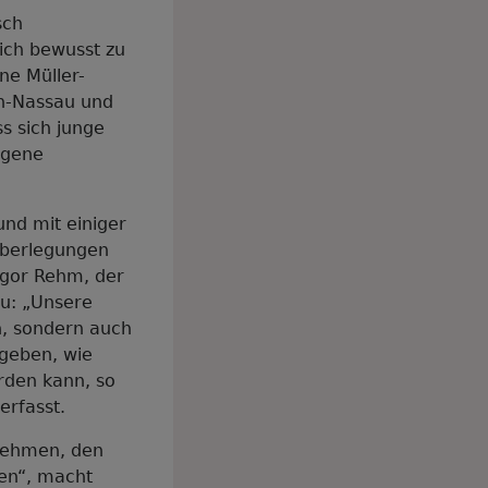
sch
ich bewusst zu
ne Müller-
n-Nassau und
ss sich junge
igene
nd mit einiger
Überlegungen
egor Rehm, der
zu: „Unsere
n, sondern auch
geben, wie
rden kann, so
erfasst.
rnehmen, den
zen“, macht