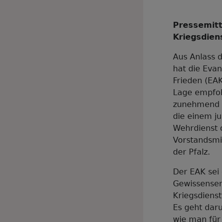
Pressemitt
Kriegsdien
Aus Anlass d
hat die Eva
Frieden (EA
Lage empfoh
zunehmend u
die einem j
Wehrdienst 
Vorstandsmi
der Pfalz.
Der EAK sei 
Gewissensen
Kriegsdienst
Es geht dar
wie man für