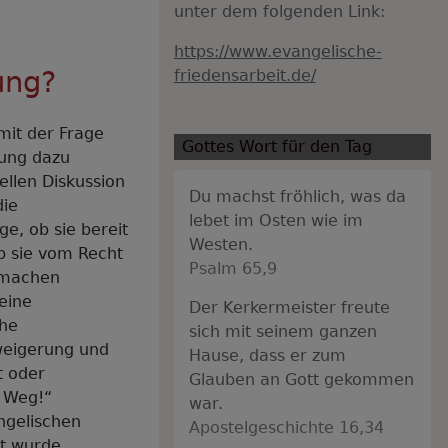
unter dem folgenden Link:
https://www.evangelische-
ung?
friedensarbeit.de/
it der Frage
Gottes Wort für den Tag
tung dazu
uellen Diskussion
Du machst fröhlich, was da
die
lebet im Osten wie im
e, ob sie bereit
Westen.
ob sie vom Recht
Psalm 65,9
 machen
eine
Der Kerkermeister freute
che
sich mit seinem ganzen
weigerung und
Hause, dass er zum
t oder
Glauben an Gott gekommen
 Weg!“
war.
ngelischen
Apostelgeschichte 16,34
lt wurde.