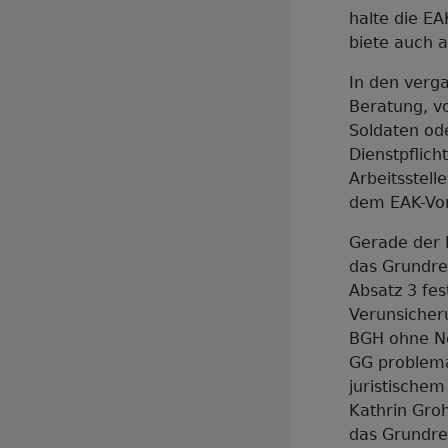
halte die EA
biete auch 
In den verg
Beratung, v
Soldaten ode
Dienstpflich
Arbeitsstell
dem EAK-Vor
Gerade der 
das Grundrec
Absatz 3 fes
Verunsicheru
BGH ohne No
GG problemat
juristischem
Kathrin Groh
das Grundrec