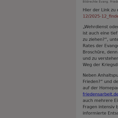
Bildrechte
Evang. Fried
Hier der Link zu
12/2025-12_find
„Wehrdienst oder
ist auch eine tie
zu ziehen?“, unt
Rates der Evange
Broschüre, denn 
und zu verstehe
Weg der Kriegsd
Neben Anhaltspun
Frieden?“ und de
auf der Homepag
friedensarbeit.d
auch mehrere Ein
Fragen intensiv 
informierte Ents