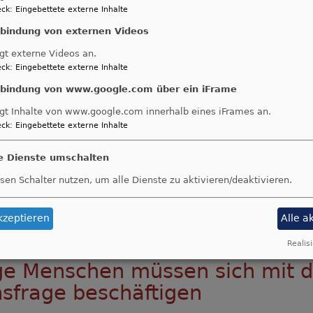
ck
:
Eingebettete externe Inhalte
nbindung von externen Videos
gt externe Videos an.
ck
:
Eingebettete externe Inhalte
nbindung von www.google.com über ein iFrame
gt Inhalte von www.google.com innerhalb eines iFrames an.
ck
:
Eingebettete externe Inhalte
le Dienste umschalten
sen Schalter nutzen, um alle Dienste zu aktivieren/deaktivieren.
kzeptieren
Alle a
Bildrechte
Ökumenische FriedensDekade e.V.
Realisi
ge Menschen müssen sich mit d
sfrage beschäftigen