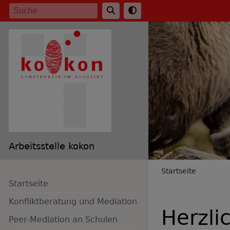
Direkt
Suche
zum
Inhalt
Arbeitsstelle kokon
Breadc
Startseite
Startseite
Konfliktberatung und Mediation
Herzli
Peer-Mediation an Schulen