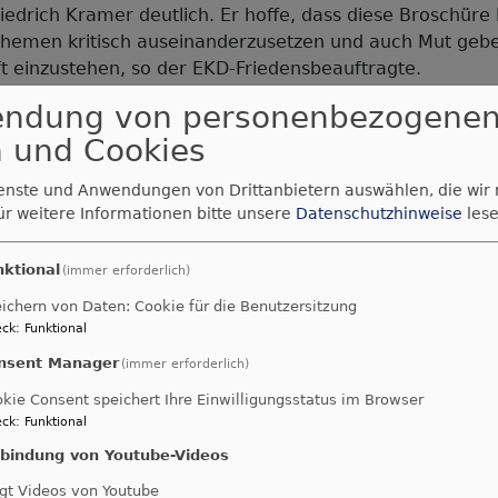
iedrich Kramer deutlich. Er hoffe, dass diese Broschüre
Themen kritisch auseinanderzusetzen und auch Mut gebe
ft einzustehen, so der EKD-Friedensbeauftragte.
endung von personenbezogene
 und Cookies
che FriedensDekade 2025
ienste und Anwendungen von Drittanbietern auswählen, die wir
Dekanat Kulmbach
wird
ür weitere Informationen bitte unsere
Datenschutzhinweise
lese
Schwerpunktdekanat
nktional
(immer erforderlich)
Am 09. November 2025 wird die diesjähri
ichern von Daten: Cookie für die Benutzersitzung
ck
:
Funktional
FriedensDekade im Schwerpunktdekanat 
eröffnet.
nsent Manager
(immer erforderlich)
In den folgenden zehn Tagen bis Buß- und B
kie Consent speichert Ihre Einwilligungsstatus im Browser
zahlreichen Veranstaltungen in ganz Bayern
ck
:
Funktional
Friedensarbeit als Querschnittsaufgabe kir
nbindung von Youtube-Videos
Handelns wahrgenommen wird.
gt Videos von Youtube