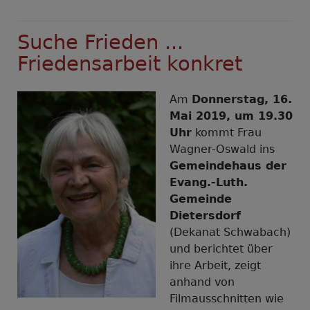
Vortrag
"Suche
Suche Frieden ...
Frieden
und
Friedensarbeit konkret
jage
ihm
Am
Donnerstag, 16.
nach"
Mai 2019, um 19.30
in
Uhr
kommt Frau
Oberstaufen
Wagner-Oswald ins
Gemeindehaus der
Evang.-Luth.
Gemeinde
Dietersdorf
(Dekanat Schwabach)
und berichtet über
ihre Arbeit, zeigt
anhand von
Filmausschnitten wie