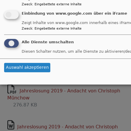
des
Zweck
:
Eingebettete externe Inhalte
Andacht zur Jahreslosung
gerechten
Einbindung von www.google.com über ein iFrame
Friedens
werden
Was es auf der Suche nach Friedensorten und
Zeigt Inhalte von www.google.com innerhalb eines iFram
-
Zweck
:
Eingebettete externe Inhalte
Friedensoasen zu entdecken gibt, beschreibt der
(wie)
ehemalige 1. Vorsitzende der
EAK
, OKR i.R.
geht
Alle Dienste umschalten
Christoph Münchow
in seiner
Andacht zur
das?
Jahreslosung 2019: "Suche Frieden und jage
Diesen Schalter nutzen, um alle Dienste zu aktivieren/de
ihm nach" (Psalm 34,15)
.
Auswahl akzeptieren
Jahreslosung 2019 - Andacht von Christoph
Münchow
276.87 KB
Jahreslosung 2019 - Andacht von Christoph