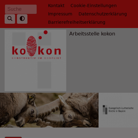
Direkt
Fußbereichsmenü
Kontakt
Cookie-Einstellungen
Suche
zum
Impressum
Datenschutzerklärung
Inhalt
Barrierefreiheitserklärung
Arbeitsstelle kokon