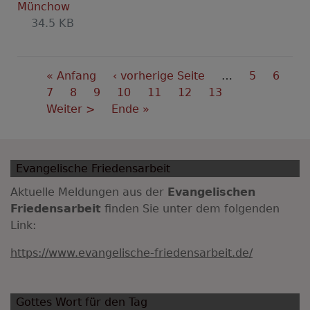
Münchow
34.5 KB
Seitennummerierung
First
« Anfang
Vorherige
‹ vorherige Seite
…
Seite
5
Seite
6
page
Seite
7
Seite
8
Seite
9
Seite
Seite
10
Seite
11
Aktuelle
12
Seite
13
Nächste
Weiter >
Last
Ende »
Seite
Seite
page
Evangelische Friedensarbeit
Aktuelle Meldungen aus der
Evangelischen
Friedensarbeit
finden Sie unter dem folgenden
Link:
https://www.evangelische-friedensarbeit.de/
Gottes Wort für den Tag