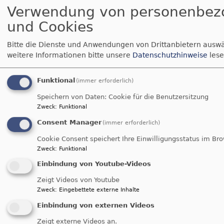
friedliches
Verwendung von personenbez
Miteinander ist Claudia Kuchenbauers täglich
und Cookies
Brot. Die 56-Jährige ist sowohl Pfarrerin als auch
Mediatorin und leitet die "Arbeitsstelle kokon" der
Bitte die Dienste und Anwendungen von Drittanbietern auswä
bayerischen evangelischen Landeskirche. Deren
weitere Informationen bitte unsere
Datenschutzhinweise
lese
Schwerpunkte liegen auf praktischer
Konfliktberatung sowie auf Angeboten zur
Funktional
(immer erforderlich)
Friedensbildung.
Speichern von Daten: Cookie für die Benutzersitzung
über
Weiterlesen
Zweck
:
Funktional
Frieden
Consent Manager
(immer erforderlich)
wächst.
Kirche des gerechten
Cookie Consent speichert Ihre Einwilligungsstatus im Br
Und
Zweck
:
Funktional
wir
Friedens werden - (wie)
Einbindung von Youtube-Videos
können
geht das?
mitmachen!
Zeigt Videos von Youtube
Zweck
:
Eingebettete externe Inhalte
über
Weiterlesen
Einbindung von externen Videos
Kirche
Zeigt externe Videos an.