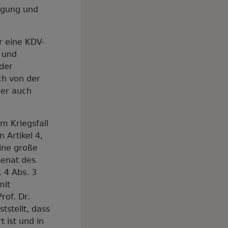
fügung und
r eine KDV-
 und
oder
ch von der
der auch
m Kriegsfall
 Artikel 4,
eine große
senat des
 4 Abs. 3
mit
rof. Dr.
tstellt, dass
 ist und in