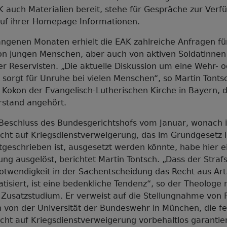
K auch Materialien bereit, stehe für Gespräche zur Ver
auf ihrer Homepage Informationen.
angenen Monaten erhielt die EAK zahlreiche Anfragen fü
on jungen Menschen, aber auch von aktiven Soldatinnen
r Reservisten. „Die aktuelle Diskussion um eine Wehr- 
t sorgt für Unruhe bei vielen Menschen“, so Martin Tonts
e Kokon der Evangelisch-Lutherischen Kirche in Bayern, 
stand angehört.
Beschluss des Bundesgerichtshofs vom Januar, wonach i
ht auf Kriegsdienstverweigerung, das im Grundgesetz in
tgeschrieben ist, ausgesetzt werden könnte, habe hier 
ng ausgelöst, berichtet Martin Tontsch. „Dass der Straf
twendigkeit in der Sachentscheidung das Recht aus Art.
isiert, ist eine bedenkliche Tendenz“, so der Theologe 
 Zusatzstudium. Er verweist auf die Stellungnahme von P
 von der Universität der Bundeswehr in München, die fes
ht auf Kriegsdienstverweigerung vorbehaltlos garantiert