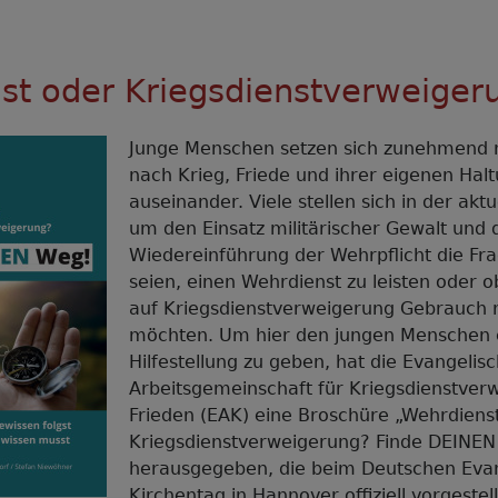
st oder Kriegsdienstverweiger
Junge Menschen setzen sich zunehmend m
nach Krieg, Friede und ihrer eigenen Hal
auseinander. Viele stellen sich in der akt
um den Einsatz militärischer Gewalt und 
Wiedereinführung der Wehrpflicht die Frag
seien, einen Wehrdienst zu leisten oder 
auf Kriegsdienstverweigerung Gebrauch
möchten. Um hier den jungen Menschen 
Hilfestellung zu geben, hat die Evangelis
Arbeitsgemeinschaft für Kriegsdienstver
Frieden (EAK) eine Broschüre „Wehrdiens
Kriegsdienstverweigerung? Finde DEINEN
herausgegeben, die beim Deutschen Eva
Kirchentag in Hannover offiziell vorgestel