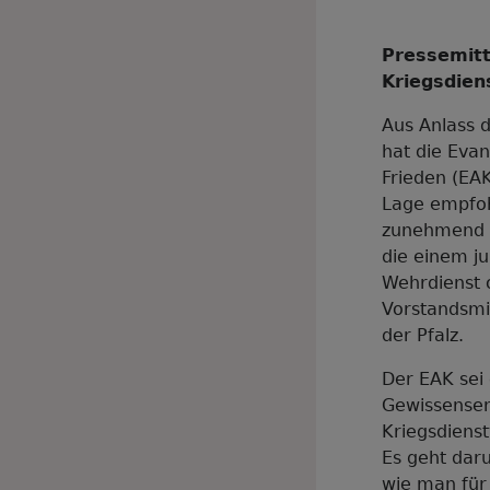
Pressemitt
Kriegsdien
Aus Anlass d
hat die Eva
Frieden (EA
Lage empfoh
zunehmend u
die einem j
Wehrdienst 
Vorstandsmi
der Pfalz.
Der EAK sei 
Gewissensen
Kriegsdienst
Es geht dar
wie man für