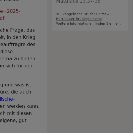
Matthäus 13,37-38
ile=2025-
© Evangelische Brüder-Unität –
df
Herrnhuter Brüdergemeine
Weitere Informationen finden Sie
hier
.
iche Frage, das
it, in den Krieg
beauftragte des
 diese
Thema zu finden
n sich für den
g und was ist
üre, die auch
lische-
den werden kann,
ich mit diesen
 eigene, gut