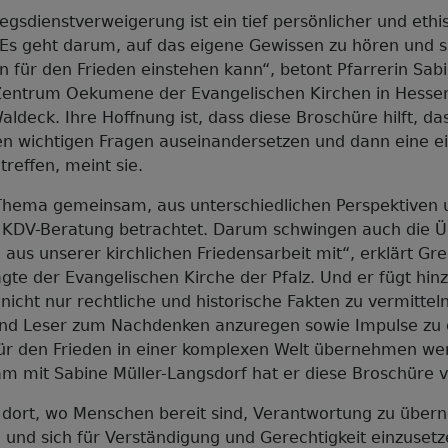
egsdienstverweigerung ist ein tief persönlicher und ethi
 Es geht darum, auf das eigene Gewissen zu hören und s
für den Frieden einstehen kann“, betont Pfarrerin Sabi
entrum Oekumene der Evangelischen Kirchen in Hesse
ldeck. Ihre Hoffnung ist, dass diese Broschüre hilft, da
n wichtigen Fragen auseinandersetzen und dann eine e
treffen, meint sie.
Thema gemeinsam, aus unterschiedlichen Perspektiven u
r KDV-Beratung betrachtet. Darum schwingen auch die 
aus unserer kirchlichen Friedensarbeit mit“, erklärt Gr
gte der Evangelischen Kirche der Pfalz. Und er fügt hin
nicht nur rechtliche und historische Fakten zu vermittel
und Leser zum Nachdenken anzuregen sowie Impulse zu 
ür den Frieden in einer komplexen Welt übernehmen we
 mit Sabine Müller-Langsdorf hat er diese Broschüre v
t dort, wo Menschen bereit sind, Verantwortung zu übe
 und sich für Verständigung und Gerechtigkeit einzuset