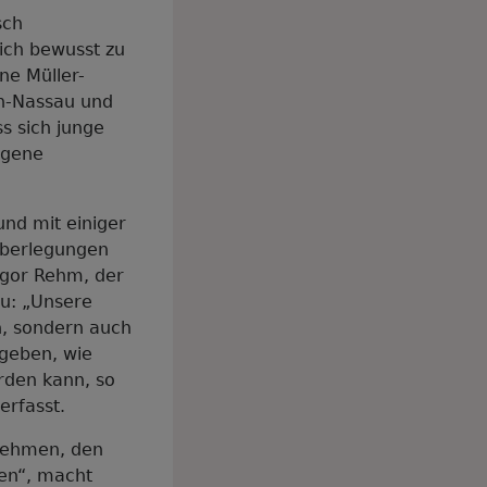
sch
ich bewusst zu
ne Müller-
n-Nassau und
ss sich junge
igene
nd mit einiger
Überlegungen
egor Rehm, der
zu: „Unsere
n, sondern auch
geben, wie
rden kann, so
erfasst.
rnehmen, den
zen“, macht