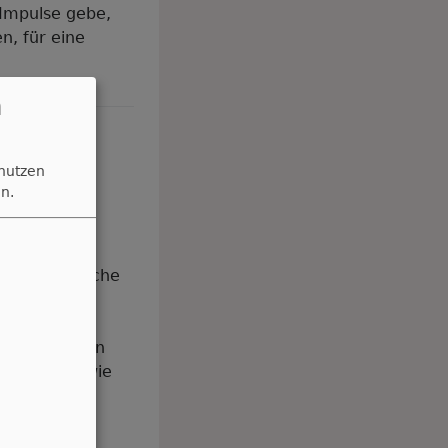
 Impulse gebe,
n, für eine
n
 nutzen
n.
ge Ökumenische
Kulmbach
ettag wird in
 deutlich, wie
chlichen