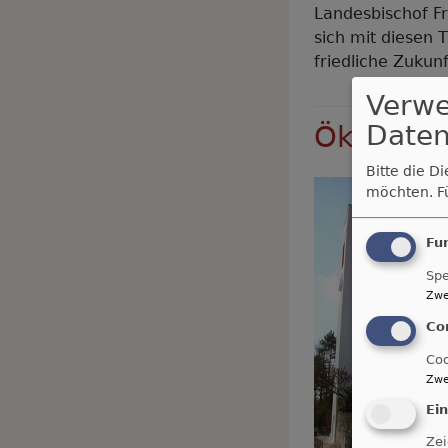
Landesbischof Fr
sich mit diesen 
friedliche Zukun
Verw
Daten
Ökumenis
Bitte die D
möchten.
F
Fu
Spe
Zwe
Co
Coo
Zwe
Ei
Zei