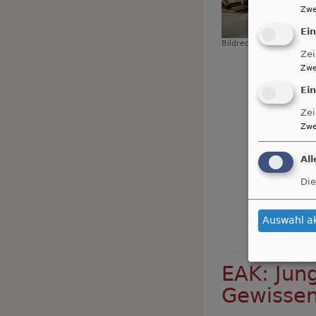
Zwe
Ei
Bildrechte
cc
Zei
Zwe
Ei
Zei
Zwe
Al
Die
Auswahl a
EAK: Jun
Gewissen