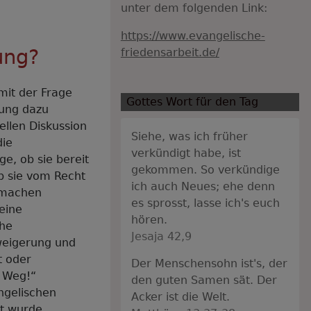
unter dem folgenden Link:
https://www.evangelische-
ung?
friedensarbeit.de/
it der Frage
Gottes Wort für den Tag
tung dazu
uellen Diskussion
Siehe, was ich früher
die
verkündigt habe, ist
e, ob sie bereit
gekommen. So verkündige
ob sie vom Recht
ich auch Neues; ehe denn
 machen
es sprosst, lasse ich's euch
eine
hören.
che
Jesaja 42,9
weigerung und
t oder
Der Menschensohn ist's, der
 Weg!“
den guten Samen sät. Der
ngelischen
Acker ist die Welt.
lt wurde.