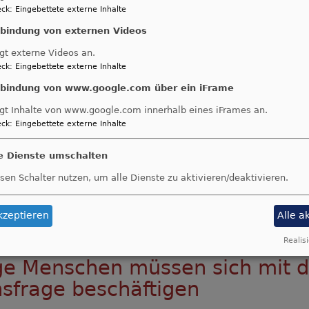
ck
:
Eingebettete externe Inhalte
nbindung von externen Videos
gt externe Videos an.
ck
:
Eingebettete externe Inhalte
nbindung von www.google.com über ein iFrame
gt Inhalte von www.google.com innerhalb eines iFrames an.
ck
:
Eingebettete externe Inhalte
le Dienste umschalten
sen Schalter nutzen, um alle Dienste zu aktivieren/deaktivieren.
kzeptieren
Alle a
Bildrechte
Ökumenische FriedensDekade e.V.
Realisi
ge Menschen müssen sich mit d
sfrage beschäftigen