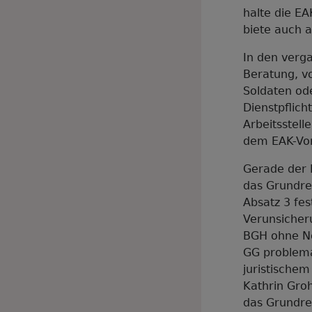
halte die EA
biete auch 
In den verg
Beratung, v
Soldaten ode
Dienstpflich
Arbeitsstell
dem EAK-Vor
Gerade der 
das Grundrec
Absatz 3 fes
Verunsicheru
BGH ohne No
GG problemat
juristischem
Kathrin Groh
das Grundrec