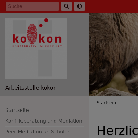
Direkt
Suche
zum
Inhalt
Arbeitsstelle kokon
Breadc
Startseite
Startseite
Konfliktberatung und Mediation
Herzli
Peer-Mediation an Schulen