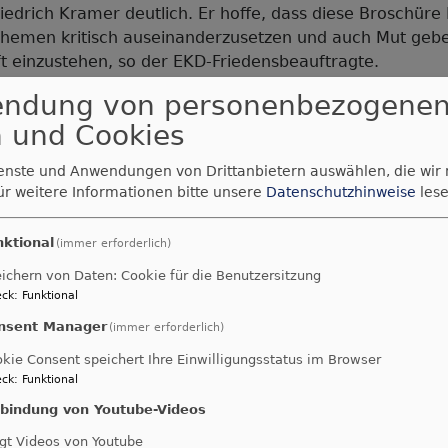
iedrich Kramer deutlich. Er hoffe, dass diese Broschüre
Themen kritisch auseinanderzusetzen und auch Mut gebe
ft einzustehen, so der EKD-Friedensbeauftragte.
endung von personenbezogene
 und Cookies
che FriedensDekade 2025
ienste und Anwendungen von Drittanbietern auswählen, die wir
Dekanat Kulmbach
wird
ür weitere Informationen bitte unsere
Datenschutzhinweise
lese
Schwerpunktdekanat
nktional
(immer erforderlich)
Am 09. November 2025 wird die diesjähri
ichern von Daten: Cookie für die Benutzersitzung
ck
:
Funktional
FriedensDekade im Schwerpunktdekanat 
eröffnet.
nsent Manager
(immer erforderlich)
In den folgenden zehn Tagen bis Buß- und B
kie Consent speichert Ihre Einwilligungsstatus im Browser
zahlreichen Veranstaltungen in ganz Bayern
ck
:
Funktional
Friedensarbeit als Querschnittsaufgabe kir
nbindung von Youtube-Videos
Handelns wahrgenommen wird.
gt Videos von Youtube