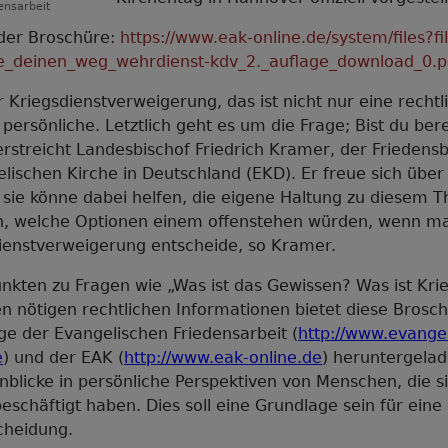
ensarbeit
 der Broschüre:
https://www.eak-online.de/system/files?f
e_deinen_weg_wehrdienst-kdv_2._auflage_download_0.p
 Kriegsdienstverweigerung, das ist nicht nur eine rechtl
f persönliche. Letztlich geht es um die Frage; Bist du bere
erstreicht Landesbischof Friedrich Kramer, der Friedens
lischen Kirche in Deutschland (EKD). Er freue sich über
sie könne dabei helfen, die eigene Haltung zu diesem 
n, welche Optionen einem offenstehen würden, wenn ma
ienstverweigerung entscheide, so Kramer.
kten zu Fragen wie „Was ist das Gewissen? Was ist Krie
n nötigen rechtlichen Informationen bietet diese Brosch
e der Evangelischen Friedensarbeit (
http://www.evange
e
) und der EAK (
http://www.eak-online.de
) heruntergela
blicke in persönliche Perspektiven von Menschen, die s
beschäftigt haben. Dies soll eine Grundlage sein für eine
cheidung.