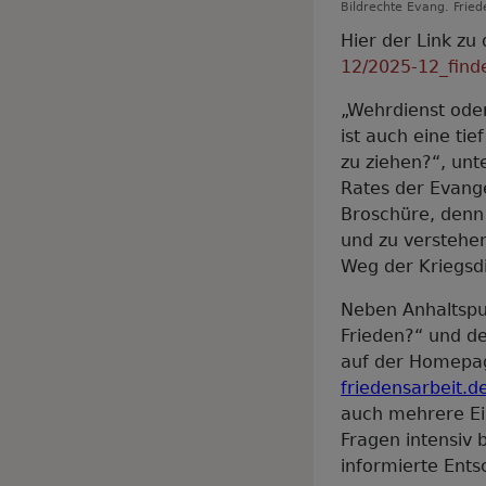
Bildrechte
Evang. Fried
Hier der Link zu
12/2025-12_find
„Wehrdienst oder
ist auch eine tie
zu ziehen?“, unt
Rates der Evange
Broschüre, denn 
und zu verstehe
Weg der Kriegsd
Neben Anhaltspun
Frieden?“ und de
auf der Homepag
friedensarbeit.d
auch mehrere Ein
Fragen intensiv 
informierte Ents