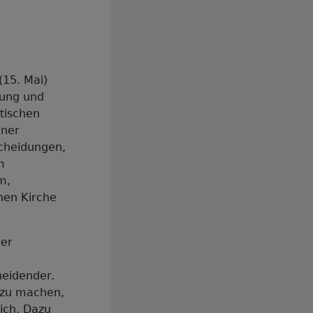
(15. Mai)
rung und
tischen
iner
scheidungen,
m
m,
hen Kirche
rer
heidender.
 zu machen,
ich. Dazu