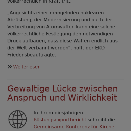
völkerrechtlich in Kraft tritt.
„Angesichts einer mangelnden nuklearen
Abrüstung, der Modernisierung und auch der
Verbreitung von Atomwaffen kann eine solche
völkerrechtliche Festlegung den notwendigen
Druck aufbauen, dass diese Waffen endlich aus
der Welt verbannt werden“, hofft der EKD-
Friedensbeauftragte.
über
Weiterlesen
Großer
Schritt
Gewaltige Lücke zwischen
auf
dem
Anspruch und Wirklichkeit
Weg
zu
In ihrem diesjährigen
einer
Rüstungsexportbericht
schreibt die
atomwaffenfreien
Gemeinsame Konferenz für Kirche
Welt