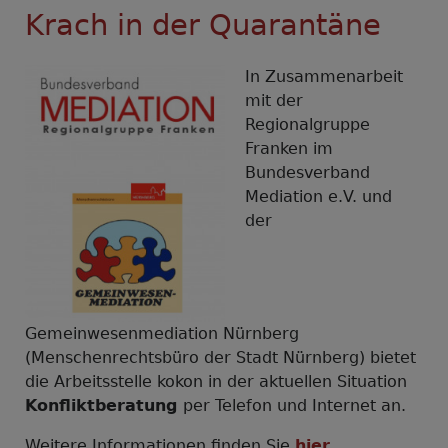
Krach in der Quarantäne
-
Andere
Formen
In Zusammenarbeit
mit der
Regionalgruppe
Franken im
Bundesverband
Mediation e.V. und
der
Gemeinwesenmediation Nürnberg
(Menschenrechtsbüro der Stadt Nürnberg) bietet
die Arbeitsstelle kokon in der aktuellen Situation
Konfliktberatung
per Telefon und Internet an.
Weitere Informationen finden Sie
hier
.