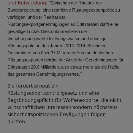
und Entwicklung
: "
Zwischen der Rhetorik der
Bundesregierung, eine restriktive Rüstungsexportpo
litik zu
verfolgen, und der Realität der
Rüstungsexportgenehmigungen an Dri
ttstaaten
klafft eine
gewaltige Lücke. Dies dokumentieren die
Genehmigungswerte für
Kriegs
waffen und sonstige
Rüstungsgüter in den Jahren 2014
-2019. Bei einem
Gesamtwert
von über 37 Milliarden Euro an deutschen
Rüstungsexporten beträgt der Anteil der Ge
neh
migungen für
Drittstaaten 20,6 Milliarden, also etwas mehr als die Hälfte
des ge
samten Genehmigungswertes."
Sie fordert erneut ein
Rüstungsexportkontrollgesetz und eine
Begründungspflicht für Waffenexporte, die nicht
wirtschaftlichen Interessen sondern höchstens
sicherheitspolitischen Erwägungen folgen
dürften.