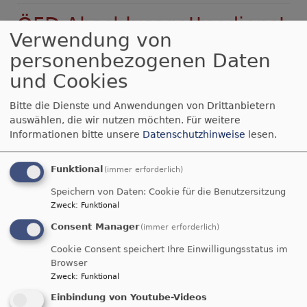
ÖFD Abschlussgottesdienst
Verwendung von
im Dekanat Kitzingen
personenbezogenen Daten
und Cookies
Mit einem feierlichen Gottesdienst zum Buß- und
Bettag wurde die Ökumenische Friedensdekade
Bitte die Dienste und Anwendungen von Drittanbietern
in Bayern beendet. Die Predigt in der Kitzinger
auswählen, die wir nutzen möchten.
Für weitere
Stadtkirche hielt Oberkirchenrat Michael Martin.
Informationen bitte unsere
Datenschutzhinweise
lesen.
Funktional
(immer erforderlich)
Video
Speichern von Daten: Cookie für die Benutzersitzung
Zweck
:
Funktional
Externe Videos (Youtube) anzeigen?
Consent Manager
(immer erforderlich)
Ja (einmalig)
Cookie Consent speichert Ihre Einwilligungsstatus im
Datenschutzeinstellungen verwalten
Browser
Zweck
:
Funktional
Einbindung von Youtube-Videos