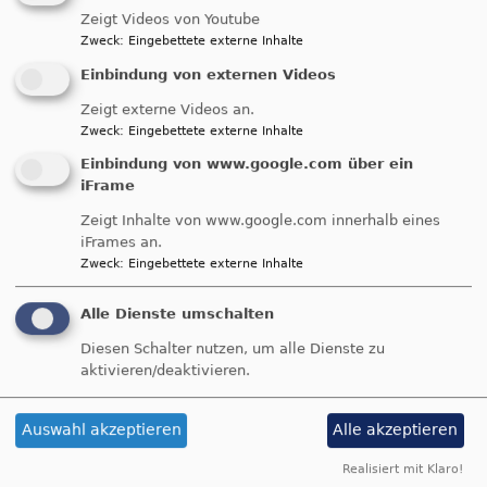
ÖFD im
Zeigt Videos von Youtube
Zweck
:
Eingebettete externe Inhalte
Schwerpunktdekanat
Einbindung von externen Videos
Kitzingen
Zeigt externe Videos an.
Zweck
:
Eingebettete externe Inhalte
Einbindung von www.google.com über ein
Die Ökumenische Friedensdekade 2020 in Bayern
iFrame
wird mit einem Gottesdienst am Sonntag, 8.
Zeigt Inhalte von www.google.com innerhalb eines
November 2020 um 17 Uhr in der Evangelischen
iFrames an.
Stadtkirche Kitzingen eröffnet.
Zweck
:
Eingebettete externe Inhalte
Die Predigt hält Regionalbischof i.R. Christian
Schmidt.
Alle Dienste umschalten
Diesen Schalter nutzen, um alle Dienste zu
Eröffnungsgottesdienst Dekanat Kitzingen 2020
aktivieren/deaktivieren.
Externe Videos (Youtube) anzeigen?
Auswahl akzeptieren
Alle akzeptieren
Ja (einmalig)
Realisiert mit Klaro!