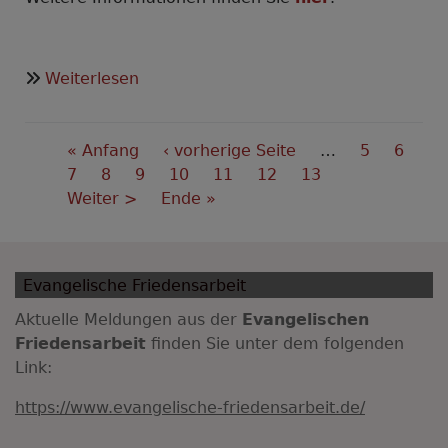
über
Weiterlesen
Krach
in
Seitennummerierung
der
First
« Anfang
Vorherige
‹ vorherige Seite
…
Seite
5
Seite
6
Quarantäne
page
Seite
7
Seite
8
Seite
9
Seite
Aktuelle
10
Seite
11
Seite
12
Seite
13
Nächste
Weiter >
Last
Ende »
Seite
Seite
page
Evangelische Friedensarbeit
Aktuelle Meldungen aus der
Evangelischen
Friedensarbeit
finden Sie unter dem folgenden
Link:
https://www.evangelische-friedensarbeit.de/