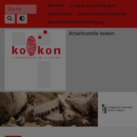
Direkt
Fußbereichsmenü
Kontakt
Cookie-Einstellungen
Suche
zum
Impressum
Datenschutzerklärung
Inhalt
Barrierefreiheitserklärung
Arbeitsstelle kokon