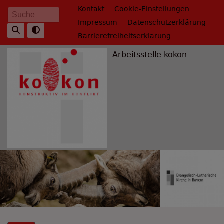
Direkt
Fußbereichsmenü
Kontakt
Cookie-Einstellungen
Suche
zum
Impressum
Datenschutzerklärung
Inhalt
Barrierefreiheitserklärung
Arbeitsstelle kokon