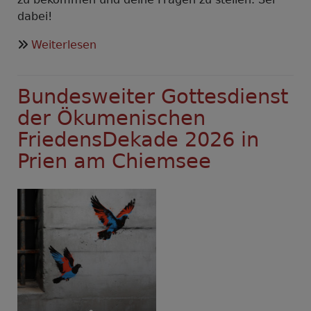
dabei!
über
Weiterlesen
Gut
entscheiden-
Bundesweiter Gottesdienst
Online
Faktencheck
der Ökumenischen
und
FriedensDekade 2026 in
Q&A
Prien am Chiemsee
zum
Thema
Wehrpflicht