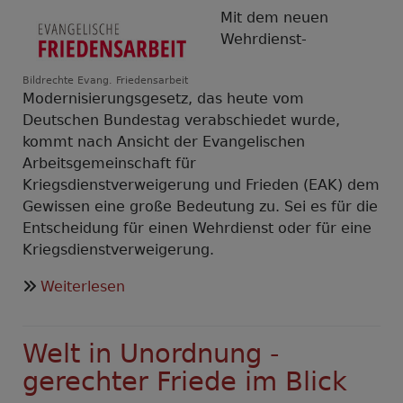
Mit dem neuen
Wehrdienst-
Bildrechte
Evang. Friedensarbeit
Modernisierungsgesetz, das heute vom
Deutschen Bundestag verabschiedet wurde,
kommt nach Ansicht der Evangelischen
Arbeitsgemeinschaft für
Kriegsdienstverweigerung und Frieden (EAK) dem
Gewissen eine große Bedeutung zu. Sei es für die
Entscheidung für einen Wehrdienst oder für eine
Kriegsdienstverweigerung.
über
Weiterlesen
EAK:
Bei
Welt in Unordnung -
Entscheidung
für
gerechter Friede im Blick
oder