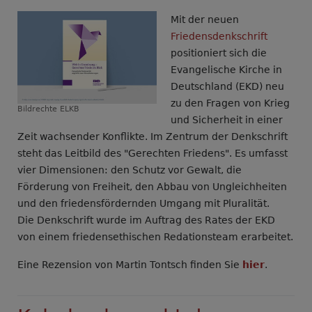
gegen
Mit der neuen
den
Friedensdenkschrift
Wehrdienst
positioniert sich die
ist
Evangelische Kirche in
Gewissensbildung
Deutschland (EKD) neu
wichtig
zu den Fragen von Krieg
Bildrechte
ELKB
und Sicherheit in einer
Zeit wachsender Konflikte. Im Zentrum der Denkschrift
steht das Leitbild des "Gerechten Friedens". Es umfasst
vier Dimensionen: den Schutz vor Gewalt, die
Förderung von Freiheit, den Abbau von Ungleichheiten
und den friedensfördernden Umgang mit Pluralität.
Die Denkschrift wurde im Auftrag des Rates der EKD
von einem friedensethischen Redationsteam erarbeitet.
Eine Rezension von Martin Tontsch finden Sie
hier
.