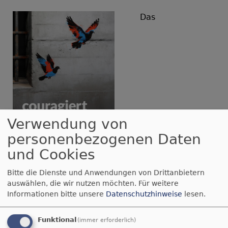
Das
Verwendung von
personenbezogenen Daten
und Cookies
Bildrechte
Ökumenische FriedensDekade
Jahresmotto
„couragiert widerständig“
der
Bitte die Dienste und Anwendungen von Drittanbietern
FriedensDekade 2026
setzt mit dem Siegermotiv
auswählen, die wir nutzen möchten.
Für weitere
von
Olaf Warburg
ein starkes Zeichen für
Informationen bitte unsere
Datenschutzhinweise
lesen.
Freiheit: Zwei Friedenstauben durchbrechen
Gitterstäbe als Symbol für den Ausbruch aus der
Funktional
(immer erforderlich)