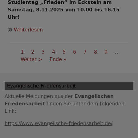
Studientag „Frieden“ im Eckstein am
Samstag, 8.11.2025 von 10.00 bis 16.15
Uhr!
über
Weiterlesen
Dem
Frieden
Seitennummerierung
dienen
Aktuelle
1
Seite
2
Seite
3
Seite
4
Seite
5
Seite
6
Seite
7
Seite
8
Seite
9
…
-
Seite
Nächste
Weiter >
Last
Ende »
aber
Seite
page
wie?
Evangelische Friedensarbeit
Aktuelle Meldungen aus der
Evangelischen
Friedensarbeit
finden Sie unter dem folgenden
Link:
https://www.evangelische-friedensarbeit.de/