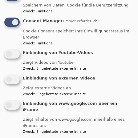
Logik von Angst und Gewalt
.
In
Speichern von Daten: Cookie für die Benutzersitzung
seinem
Leitimpuls
ordnet Vorstand
Jan
Zweck
:
Funktional
Gildemeister
das Motto als notwendigen
Consent Manager
(immer erforderlich)
Widerstand gegen wachsende Militarisierung und
Aufrüstung ein
.
Der
Text
fordert dazu auf, das
Cookie Consent speichert Ihre Einwilligungsstatus im
Browser
eigene Gewissen zu schärfen, aktiv für
Zweck
:
Funktional
Menschenrechte einzutreten und gewaltfreie
Alternativen zur „Kriegstüchtigkeit“ zu
Einbindung von Youtube-Videos
stärken
.
Damit schlägt die FriedensDekade 2026
Zeigt Videos von Youtube
eine Brücke zu mutigen Widerstandsbewegungen
Zweck
:
Eingebettete externe Inhalte
weltweit.
Einbindung von externen Videos
Zeigt externe Videos an.
Zweck
:
Eingebettete externe Inhalte
"Die Welt in Unordnung -
Einbindung von www.google.com über ein
Gerechter Friede im Blick"
iFrame
Zeigt Inhalte von www.google.com innerhalb eines
Zusammen mit der
iFrames an.
Evangelischen
Zweck
:
Eingebettete externe Inhalte