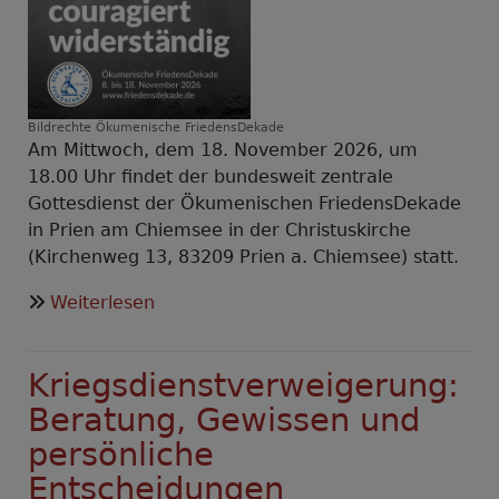
Bildrechte
Ökumenische FriedensDekade
Am Mittwoch, dem 18. November 2026, um
18.00 Uhr findet der bundesweit zentrale
Gottesdienst der Ökumenischen FriedensDekade
in Prien am Chiemsee in der Christuskirche
(Kirchenweg 13, 83209 Prien a. Chiemsee) statt.
über
Weiterlesen
Bundesweiter
Gottesdienst
Kriegsdienstverweigerung:
der
Ökumenischen
Beratung, Gewissen und
FriedensDekade
persönliche
2026
Entscheidungen
in