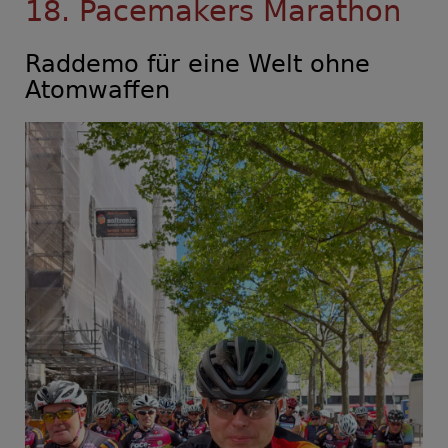
18. Pacemakers Marathon
Gesundheit:
Die
besondere
Raddemo für eine Welt ohne
Rolle
Atomwaffen
der
Führungskraft