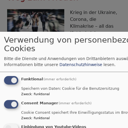
Krieg in der Ukraine,
Corona, die
Klimakrise – all das
löst bei vielen
Verwendung von personenbez
Menschen große
Bildrechte
CCO/Canva
Cookies
Ängste aus. Was man
dagegen tun kann – und wie der Glaube in
Bitte die Dienste und Anwendungen von Drittanbietern auswä
Krisenzeiten Trost und Zuversicht spenden kann,
Informationen bitte unsere
Datenschutzhinweise
lesen.
erklärt im Interview die Pfarrerin und
Traumafachberaterin Claudia Kuchenbauer.
Funktional
(immer erforderlich)
Interview mit Bettina Ullrich, Redakteurin von
Speichern von Daten: Cookie für die Benutzersitzung
Sonntagsblatt 360°EVANGELISCH
Zweck
:
Funktional
Consent Manager
über
Weiterlesen
(immer erforderlich)
"Gegen
Cookie Consent speichert Ihre Einwilligungsstatus im Br
Angst
Zweck
:
Funktional
Seitennummerierung
helfen
First
« Anfang
Vorherige
‹ vorherige Seite
…
Seite
2
Seite
3
Einbindung von Youtube-Videos