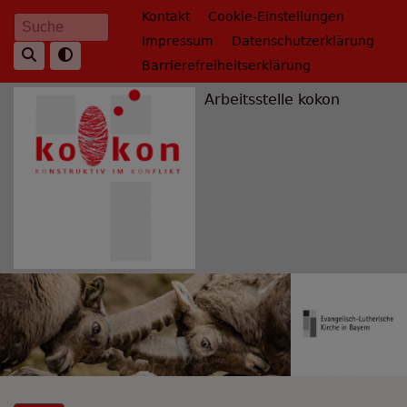
Direkt
Fußbereichsmenü
Kontakt
Cookie-Einstellungen
Suche
zum
Impressum
Datenschutzerklärung
Inhalt
Barrierefreiheitserklärung
Arbeitsstelle kokon