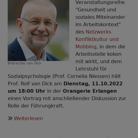
Veranstaltungsreihe
"Gesundheit und
soziales Miteinander
im Arbeitskontext"
des
Netzwerks
Konfliktkultur und
Mobbing
, in dem die
Arbeitsstelle kokon
mit wirkt, und dem
Bildrechte
van Dick
Lehrstuhl für
Sozialpsychologie (Prof. Cornelia Niessen) hält
Prof. Rolf van Dick am
Dienstag, 11.10.2022
um 18:00 Uhr
in der
Orangerie Erlangen
einen Vortrag mit anschließender Diskussion zur
Rolle der Führungkraft.
über
Weiterlesen
Teams
und