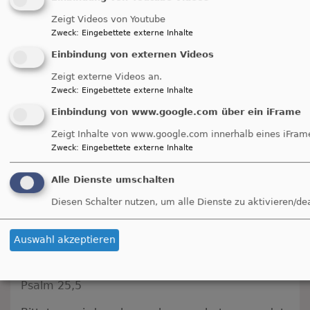
Menschen,
page
Seite
4
Seite
5
Aktuelle
6
Seite
Seite
7
Seite
8
Seite
9
Seite
10
…
Zeigt Videos von Youtube
die
Nächste
Weiter >
Seite
Last
Ende »
Zweck
:
Eingebettete externe Inhalte
die
Seite
page
Einbindung von externen Videos
Zuversicht
nähren,
Zeigt externe Videos an.
Evangelische Friedensarbeit
dass
Zweck
:
Eingebettete externe Inhalte
es
Aktuelle Meldungen aus der
Evangelischen
Einbindung von www.google.com über ein iFrame
trotz
Friedensarbeit
finden Sie unter dem folgenden
Zeigt Inhalte von www.google.com innerhalb eines iFram
dieses
Link:
Zweck
:
Eingebettete externe Inhalte
Krieges
https://www.evangelische-friedensarbeit.de/
weitergehen
Alle Dienste umschalten
kann
Diesen Schalter nutzen, um alle Dienste zu aktivieren/de
auf
Gottes Wort für den Tag
dem
Weg
Auswahl akzeptieren
Du bist der Gott, der mir hilft; täglich harre ich
zum
auf dich.
Frieden"
Psalm 25,5