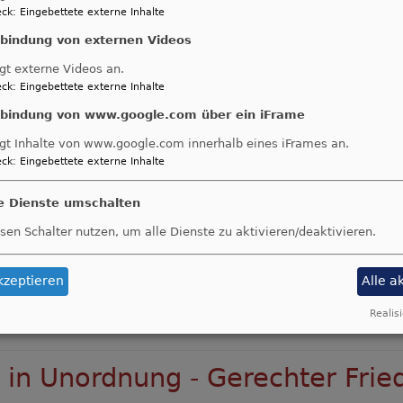
ck
:
Eingebettete externe Inhalte
Das Jahresmotto
„couragiert widerstä
nbindung von externen Videos
FriedensDekade 2026
setzt mit dem Sie
gt externe Videos an.
Warburg
ein starkes Zeichen für Freiheit
ck
:
Eingebettete externe Inhalte
Friedenstauben durchbrechen Gitterstäbe
nbindung von www.google.com über ein iFrame
den Ausbruch aus der Logik von Angst u
gt Inhalte von www.google.com innerhalb eines iFrames an.
seinem
Leitimpuls
ordnet Vorstand
Jan
ck
:
Eingebettete externe Inhalte
Gildemeister
das Motto als notwendige
gegen wachsende Militarisierung und Auf
le Dienste umschalten
Text
fordert dazu auf, das eigene Gewisse
sen Schalter nutzen, um alle Dienste zu aktivieren/deaktivieren.
aktiv für Menschenrechte einzutreten und
Alternativen zur „Kriegstüchtigkeit“ zu st
schlägt die FriedensDekade 2026 eine Br
kzeptieren
Alle a
Widerstandsbewegungen weltweit.
Realisi
 FriedensDekade
 in Unordnung - Gerechter Frie