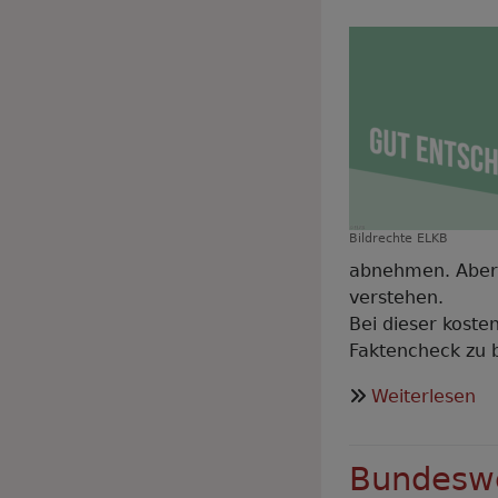
Bildrechte
ELKB
abnehmen. Aber 
verstehen.
Bei dieser koste
Faktencheck zu 
üb
Weiterlesen
Gu
en
Bundeswe
On