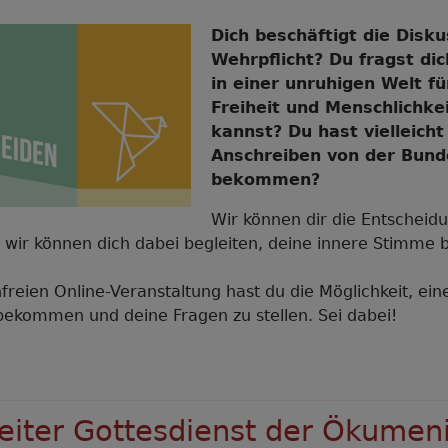
Dich beschäftigt die Disk
Wehrpflicht? Du fragst dic
in einer unruhigen Welt fü
Freiheit und Menschlichke
kannst? Du hast vielleicht
Anschreiben von der Bun
bekommen?
Wir können dir die Entscheidu
wir können dich dabei begleiten, deine innere Stimme 
nfreien Online-Veranstaltung hast du die Möglichkeit, ei
bekommen und deine Fragen zu stellen. Sei dabei!
er
t
tscheiden-
iter Gottesdienst der Ökumen
line