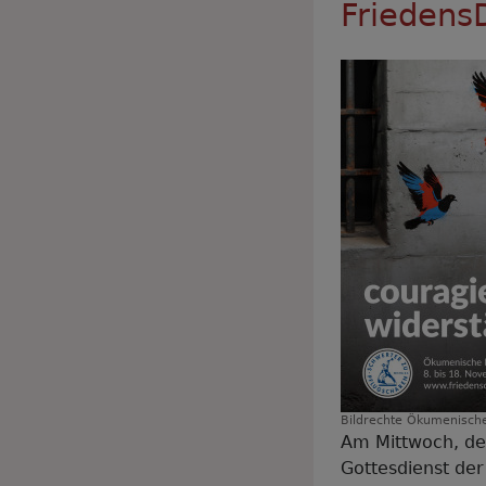
Fa
Friedens
u
Q
z
T
We
Bildrechte
Ökumenische
Am Mittwoch, de
Gottesdienst de