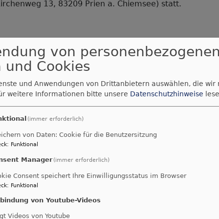
Kirchenweg 13, 83209 Prien a. Chiemsee) statt.
er
ndesweiter
ttesdienst
endung von personenbezogene
enstverweigerung: Beratung, G
r
 und Cookies
umenischen
önliche Entscheidungen
iedensDekade
ienste und Anwendungen von Drittanbietern auswählen, die wir
026
ür weitere Informationen bitte unsere
Datenschutzhinweise
lese
im Sonntagsblatt mit Claudia Kuchenb
ätze gehen einem nahe"
ien
nktional
(immer erforderlich)
m
krieg steigen die Anfragen zur Kriegsdienstverweigerung
ichern von Daten: Cookie für die Benutzersitzung
iemsee
ck
:
Funktional
ologin Claudia Kuchenbauer erklärt, wer Beratung sucht
ählt – und warum viele Fragen erst jetzt mit voller Wuc
nsent Manager
(immer erforderlich)
kie Consent speichert Ihre Einwilligungsstatus im Browser
das Interview aus dem Sonntgsblatt nachlesen.
ck
:
Funktional
nbindung von Youtube-Videos
che FriedensDekade 2026
gt Videos von Youtube