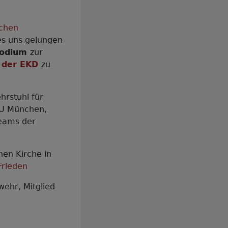
schen
 es uns gelungen
odium
zur
t der EKD
zu
ehrstuhl für
MU München,
teams der
hen Kirche in
Frieden
ehr, Mitglied