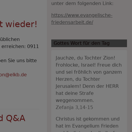
unter dem folgenden Link:
https://www.evangelische-
t wieder!
friedensarbeit.de/
üblichen
Gottes Wort für den Tag
h erreichen: 0911
Jauchze, du Tochter Zion!
en Sie uns bitte
Frohlocke, Israel! Freue dich
und sei fröhlich von ganzem
okon@elkb.de
Herzen, du Tochter
Jerusalem! Denn der HERR
hat deine Strafe
weggenommen.
Zefanja 3,14-15
nd Q&A
Christus ist gekommen und
hat im Evangelium Frieden