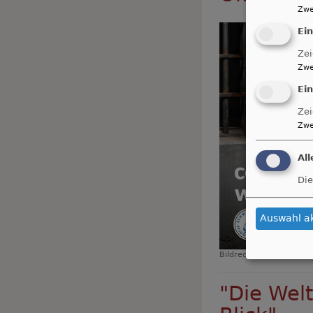
Zwe
Ei
Zei
Zwe
Ei
Zei
Zwe
Al
Die
Auswahl a
Bildrechte
Ökumenische
"Die Welt