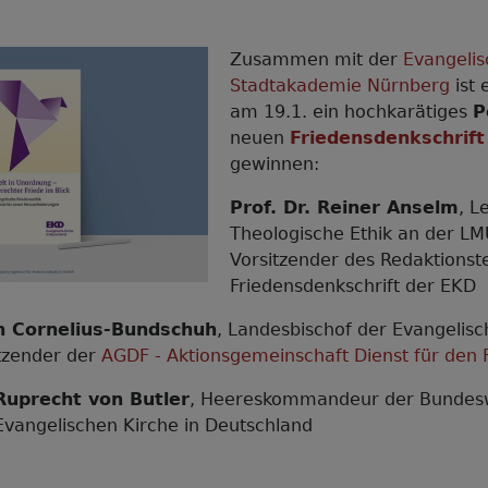
Zusammen mit der
Evangeli
Stadtakademie Nürnberg
ist
am 19.1. ein hochkarätiges
P
neuen
Friedensdenkschrif
gewinnen:
Prof. Dr. Reiner Anselm
, L
Theologische Ethik an der L
Vorsitzender des Redaktions
Friedensdenkschrift der EKD
en Cornelius-Bundschuh
, Landesbischof der Evangelisc
itzender der
AGDF - Aktionsgemeinschaft Dienst für den 
Ruprecht von Butler
, Heereskommandeur der Bundesw
Evangelischen Kirche in Deutschland