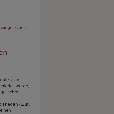
Evangelischen
en
g
heute vom
chiedet wurde,
gelischen
d Frieden (EAK)
 einen