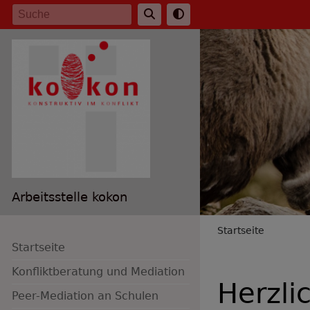
Direkt
Suche
zum
Inhalt
Arbeitsstelle kokon
Breadc
Startseite
Startseite
Konfliktberatung und Mediation
Herzli
Peer-Mediation an Schulen