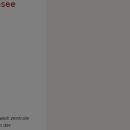
msee
eit zentrale
n der