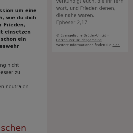
verkündigt euch, die ihr fern
wart, und Frieden denen,
ussion um eine
die nahe waren.
h, wie du dich
Epheser 2,17
r Frieden,
it einsetzen
© Evangelische Brüder-Unität –
 schon ein
Herrnhuter Brüdergemeine
Weitere Informationen finden Sie
hier
.
deswehr
ng nicht
besser zu
nen neutralen
ischen