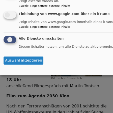
Zeigt externe Videos an.
visuelles Element sowohl als Plakat als auch auf
Zweck
:
Eingebettete externe Inhalte
allen Bildungs- und Aktionsmaterialien eingesetzt.
Einbindung von www.google.com über ein iFrame
Zeigt Inhalte von www.google.com innerhalb eines iFram
"Blix not bombs" mit
Zweck
:
Eingebettete externe Inhalte
Filmgespräch
Alle Dienste umschalten
Diesen Schalter nutzen, um alle Dienste zu aktivieren/de
Premiere im
Babylon-Kino am
Auswahl akzeptieren
Fürther
Stadtpark
am
25.11.2024 um
Bildrechte
Filmverleih
18 Uhr
,
anschließend Filmgespräch mit Martin Tontsch
Film zum Agenda 2030-Kino
Nach den Terroranschlägen von 2001 schickte die
UN Waffeninspekteure in den Irak auf der Suche