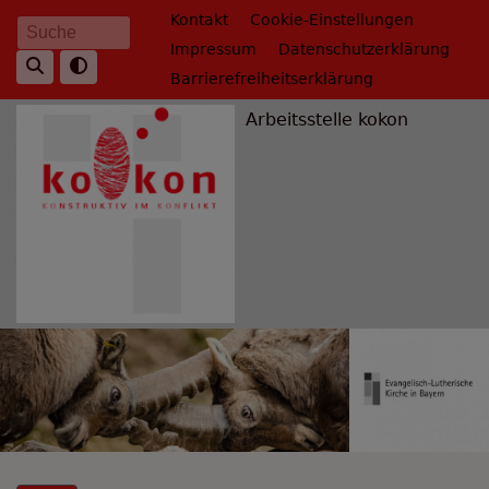
Direkt
Fußbereichsmenü
Kontakt
Cookie-Einstellungen
Suche
zum
Impressum
Datenschutzerklärung
Inhalt
Barrierefreiheitserklärung
Arbeitsstelle kokon