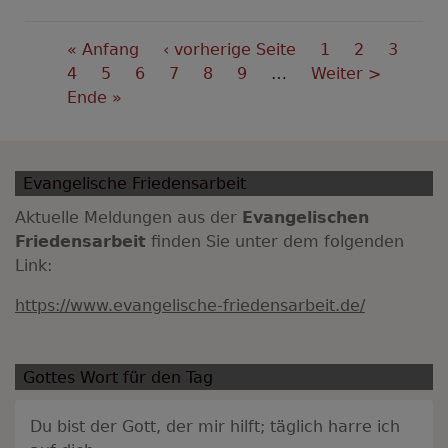
Seitennummerierung
First
« Anfang
Vorherige
‹ vorherige Seite
Seite
1
Aktuelle
2
Seite
3
page
Seite
4
Seite
5
Seite
6
Seite
Seite
7
Seite
8
Seite
9
…
Nächste
Weiter >
Seite
Last
Ende »
Seite
page
Evangelische Friedensarbeit
Aktuelle Meldungen aus der
Evangelischen
Friedensarbeit
finden Sie unter dem folgenden
Link:
https://www.evangelische-friedensarbeit.de/
Gottes Wort für den Tag
Du bist der Gott, der mir hilft; täglich harre ich