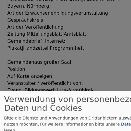
Bayern, Nürnberg
Art der Erwachsenenbildungsveranstaltung
Gesprächskreis
Art der Veröffentlichung
Zeitung|Mitteilungsblatt|Amtsblatt;
Gemeindebrief; Internet;
Plakat|Handzettel|Programmheft
Gemeindehaus großer Saal
Position
Auf Karte anzeigen
Veranstalter / veröffentlicht von:
Evang. Bildungswerk Jura-Altmühltal-
Verwendung von personenbez
Hahnenkamm e.V.
EBW JAH
Daten und Cookies
Martin-Luther-Platz 9
91781 Weißenburg
Bitte die Dienste und Anwendungen von Drittanbietern auswä
nutzen möchten.
Für weitere Informationen bitte unsere
Date
bildungswerk.weissenburg@elkb.de
lesen.