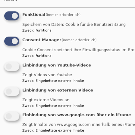
https://www.ebw-jah.de
Telefon 09141 974630
Funktional
(immer erforderlich)
Telefax 09141 974631
Speichern von Daten: Cookie für die Benutzersitzung
Zweck
:
Funktional
Gottes Geist befreit von
Consent Manager
(immer erforderlich)
der Angst, die in die
Cookie Consent speichert Ihre Einwilligungsstatus im Br
Aggression treibt
Zweck
:
Funktional
Einbindung von Youtube-Videos
„Manchmal habe ich im Moment den Eindruck, die Idee, dass
Zeigt Videos von Youtube
Frieden möglich ist, rutscht uns gerade weg“, sagt
Zweck
:
Eingebettete externe Inhalte
Regionalbischöfin Elisabeth Hann von Weyhern bei der Eröffnung
Einbindung von externen Videos
der 44. Ökumenischen FriedensDekade in Bayern am 12.
Zeigt externe Videos an.
November 2023 in der Weißenburger Andreaskirche. „Im Moment
Zweck
:
Eingebettete externe Inhalte
stellt sich ja eher die Frage, wie wir es schaffen, die Opfer von
Einbindung von www.google.com über ein iFrame
Gewalt nicht alleine zu lassen, ohne mit gleicher Münze und
größerer Feuerkraft zurückzuzahlen.“
Zeigt Inhalte von www.google.com innerhalb eines iFram
Zweck
:
Eingebettete externe Inhalte
„Die biblische Vision von Frieden ist eine Verheißung Gottes, sie