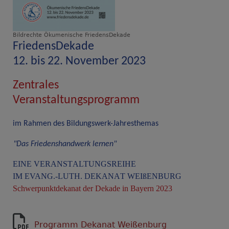
Bildrechte
Ökumenische FriedensDekade
FriedensDe
k
ade
12. bis 22. N
o
v
ember 2023
Z
e
n
t
r
ales
V
e
r
an
st
altungsp
r
og
r
amm
im Rahmen des Bildung
s
w
er
k
-Jah
r
e
s
themas
"Das
F
riedenshandwerk lernen"
EINE VERANS
T
A
L
TUNGSREIHE
IM EVANG.-LUTH. DEKAN
A
T WEIßENBURG
Schwerpunktdekanat der Dekade in Bayern 2
0
23
Programm Dekanat Weißenburg