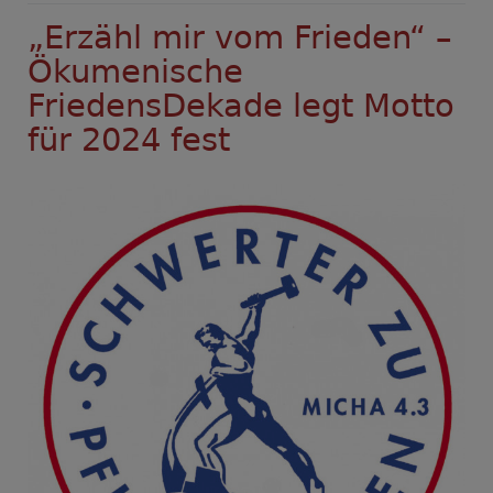
Friedensarbeit
„Erzähl mir vom Frieden“ –
erfreut
über
Ökumenische
Synodenbeschluss
FriedensDekade legt Motto
zur
für 2024 fest
Kriegsdienstverweigerung