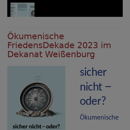
Ökumenische
FriedensDekade 2023 im
Dekanat Weißenburg
sich
e
r
−
nic
h
t
oder?
Ö
k
umenische