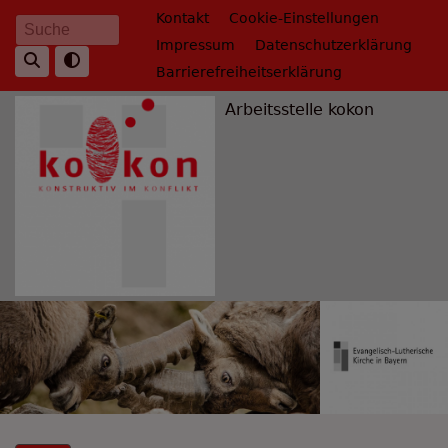
Direkt
Fußbereichsmenü
Kontakt
Cookie-Einstellungen
Suche
zum
Impressum
Datenschutzerklärung
Inhalt
Barrierefreiheitserklärung
Arbeitsstelle kokon