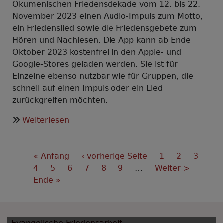
Ökumenischen Friedensdekade vom 12. bis 22.
November 2023 einen Audio-Impuls zum Motto,
ein Friedenslied sowie die Friedensgebete zum
Hören und Nachlesen. Die App kann ab Ende
Oktober 2023 kostenfrei in den Apple- und
Google-Stores geladen werden. Sie ist für
Einzelne ebenso nutzbar wie für Gruppen, die
schnell auf einen Impuls oder ein Lied
zurückgreifen möchten.
über
Weiterlesen
„Peace
and
Seitennummerierung
pray“–
First
« Anfang
Vorherige
‹ vorherige Seite
Seite
1
Seite
2
Seite
3
App
page
Aktuelle
4
Seite
5
Seite
6
Seite
Seite
7
Seite
8
Seite
9
…
Nächste
Weiter >
zur
Seite
Last
Ende »
Seite
Ökumenischen
page
Friedensdekade
(12.-22.11.2023)
Evangelische Friedensarbeit