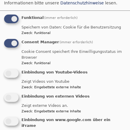
Informationen bitte unsere
Datenschutzhinweise
lesen.
workshop_kt_wie_geht_versoehnung.pdf
Funktional
(immer erforderlich)
738.91 KB
Speichern von Daten: Cookie für die Benutzersitzung
Zweck
:
Funktional
Consent Manager
(immer erforderlich)
maus-gesicht_3_bilder.pdf
141.33 KB
Cookie Consent speichert Ihre Einwilligungsstatus im
Browser
Zweck
:
Funktional
dtpw-studies-201602-
Einbindung von Youtube-Videos
healing_memories_de_full7.pdf
9.56 MB
Zeigt Videos von Youtube
Zweck
:
Eingebettete externe Inhalte
Einbindung von externen Videos
Zeigt externe Videos an.
vor_welche_fragen_stellt_uns_versoehnung.pdf
Zweck
:
Eingebettete externe Inhalte
202.4 KB
Einbindung von www.google.com über ein
iFrame