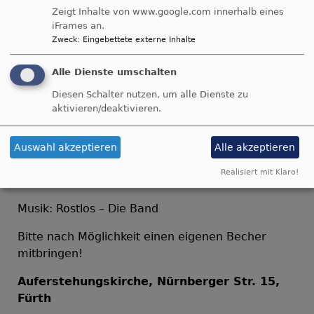
Freitag, 09.06.2023, 19.00 - 20.30 Uhr
Zeigt Inhalte von www.google.com innerhalb eines
iFrames an.
Feierabendmahl
Zweck
:
Eingebettete externe Inhalte
„Jetzt ist die Zeit für Frieden“
Alle Dienste umschalten
Diesen Schalter nutzen, um alle Dienste zu
Martin Tontsch, Hertha Steinmaier, Anne Friesen,
aktivieren/deaktivieren.
Inge Wörlein
Arbeitsstelle kokon für konstruktive
Konfliktbearbeitung in der ELKB
Auswahl akzeptieren
Alle akzeptieren
EAK - Evang. Arbeitsgemeinschaft für KDV und
Realisiert mit Klaro!
Frieden in der EKD
Musik: Rostlos – Die Band
Bitte nach Möglichkeit einen eigenen Becher
mitbringen!
Auferstehungskirche, Nürnberger Str. 15,
Fürth