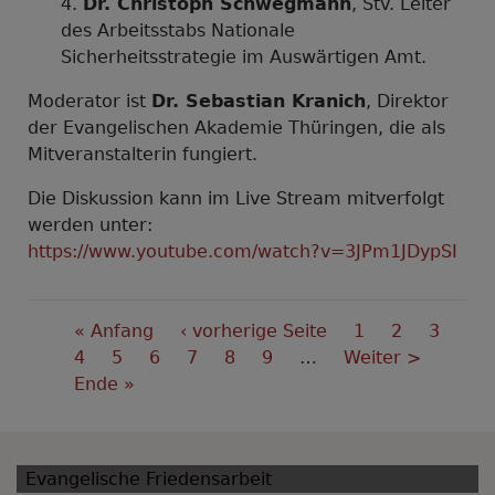
Dr. Christoph Schwegmann
, Stv. Leiter
des Arbeitsstabs Nationale
Sicherheitsstrategie im Auswärtigen Amt.
Moderator ist
Dr. Sebastian Kranich
, Direktor
der Evangelischen Akademie Thüringen, die als
Mitveranstalterin fungiert.
Die Diskussion kann im Live Stream mitverfolgt
werden unter:
https://www.youtube.com/watch?v=3JPm1JDypSI
Seitennummerierung
First
« Anfang
Vorherige
‹ vorherige Seite
Seite
1
Seite
2
Seite
3
page
Seite
4
Aktuelle
5
Seite
6
Seite
Seite
7
Seite
8
Seite
9
…
Nächste
Weiter >
Last
Ende »
Seite
Seite
page
Evangelische Friedensarbeit