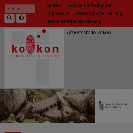
Direkt
Fußbereichsmenü
Kontakt
Cookie-Einstellungen
Suche
zum
Impressum
Datenschutzerklärung
Inhalt
Barrierefreiheitserklärung
Arbeitsstelle kokon