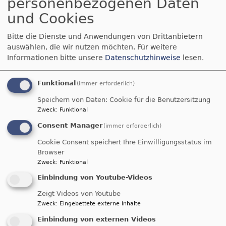
personenbezogenen Daten
"Zeitenwende"
zementiert die
und Cookies
militärische Logik und
führt zu einer
Bitte die Dienste und Anwendungen von Drittanbietern
auswählen, die wir nutzen möchten.
Für weitere
gigantischen
Informationen bitte unsere
Datenschutzhinweise
lesen.
Aufrüstung und
Kriegsvorbereitung.
Funktional
Oft wird diese
(immer erforderlich)
Kriegslogik als
Speichern von Daten: Cookie für die Benutzersitzung
Bildrechte
DER SONNTAG
alternativlos
Zweck
:
Funktional
beschrieben. Doch droht dabei der Blick blind zu
Consent Manager
(immer erforderlich)
werden für gewaltminimierende Auswege aus
Cookie Consent speichert Ihre Einwilligungsstatus im
Konflikten. Wie kann es gelingen, die Möglichkeit
Browser
für Frieden in den Blick zu bekommen und eine
Zweck
:
Funktional
Friedenslogik stark zu machen?
Einbindung von Youtube-Videos
Darum geht es beim
Studientag Frieden am
Zeigt Videos von Youtube
9.11.2024 von 10-16 Uhr im
eckstein
.
Zweck
:
Eingebettete externe Inhalte
Einbindung von externen Videos
Der Theologe und Psychologe
Stefan Seidel