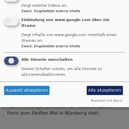
weist mit seinem Essay
"Entfeindet Euch!
Zeigt externe Videos an.
Auswege aus Spaltung und Gewalt"
einen
Zweck
:
Eingebettete externe Inhalte
Weg. Als Alternative zur militärischen
Einbindung von www.google.com über ein
Verfeindungslogik bekommt dabei die
iFrame
Bergpredigt Jesu mit ihrer "Entfeindungsliebe" (P.
Zeigt Inhalte von www.google.com innerhalb eines
Lapide) aktuelle Bedeutung. Seine Impulse
iFrames an.
werden in Beziehung gesetzt zu Beispielen
Zweck
:
Eingebettete externe Inhalte
praktischer Friedensarbeit.
Alle Dienste umschalten
Der Studientag Frieden von Arbeitsstelle kokon,
Diesen Schalter nutzen, um alle Dienste zu
Initiativkreis FRIEDEN in der ELKB
,
Arbeitskreis
aktivieren/deaktivieren.
Evangelische Erneuerung
,
pax christi,
Diözesanverband Bamberg,
Nürnberger
Auswahl akzeptieren
Alle akzeptieren
Evangelisches Forum für den Frieden e.V.
,
Ökumenisches Netz Bayern
und der
Realisiert mit Klaro!
Rummelsberger Brüderschaft f
indet in dieser
Form zum fünften Mal in Nürnberg statt.