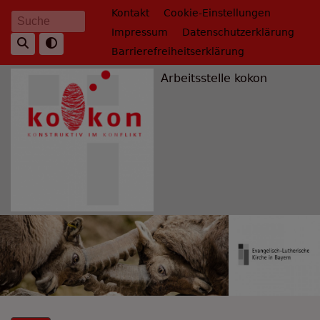
Direkt
Fußbereichsmenü
Kontakt
Cookie-Einstellungen
Suche
zum
Impressum
Datenschutzerklärung
Inhalt
Barrierefreiheitserklärung
Arbeitsstelle kokon