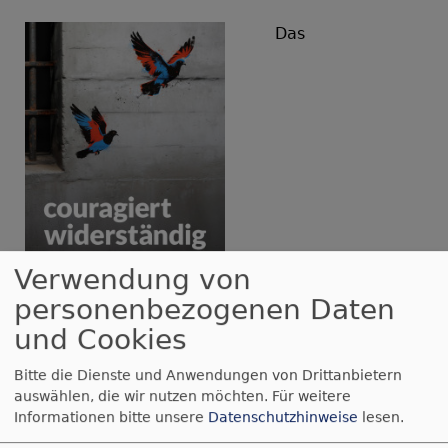
Das
Verwendung von
personenbezogenen Daten
Bildrechte
Ökumenische FriedensDekade
Jahresmotto
„couragiert widerständig“
der
und Cookies
FriedensDekade 2026
setzt mit dem Siegermotiv
Bitte die Dienste und Anwendungen von Drittanbietern
von
Olaf Warburg
ein starkes Zeichen für
auswählen, die wir nutzen möchten.
Für weitere
Freiheit: Zwei Friedenstauben durchbrechen
Informationen bitte unsere
Datenschutzhinweise
lesen.
Gitterstäbe als Symbol für den Ausbruch aus der