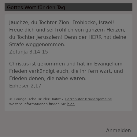
Gottes Wort für den Tag
Jauchze, du Tochter Zion! Frohlocke, Israel!
Freue dich und sei fröhlich von ganzem Herzen,
du Tochter Jerusalem! Denn der HERR hat deine
Strafe weggenommen.
Zefanja 3,14-15
Christus ist gekommen und hat im Evangelium
Frieden verkündigt euch, die ihr fern wart, und
Frieden denen, die nahe waren.
Epheser 2,17
© Evangelische Brüder-Unität –
Herrnhuter Brüdergemeine
Weitere Informationen finden Sie
hier
.
Benutzermenü
Anmelden