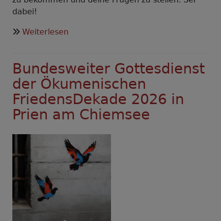
dabei!
über
Weiterlesen
Gut
entscheiden-
Bundesweiter Gottesdienst
Online
Faktencheck
der Ökumenischen
und
FriedensDekade 2026 in
Q&A
Prien am Chiemsee
zum
Thema
Wehrpflicht