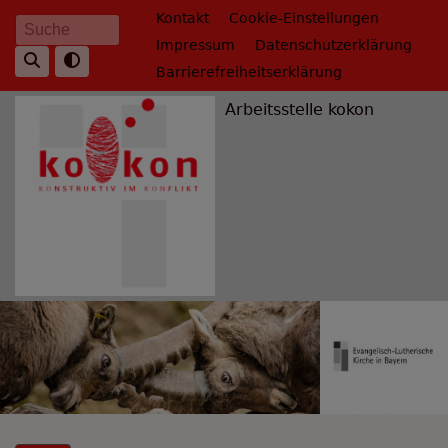
Direkt
Fußbereichsmenü
Kontakt
Cookie-Einstellungen
Suche
zum
Impressum
Datenschutzerklärung
Inhalt
Barrierefreiheitserklärung
Arbeitsstelle kokon