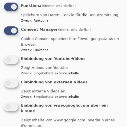
Logik von Angst und Gewalt
.
In
Funktional
(immer erforderlich)
seinem
Leitimpuls
ordnet Vorstand
Jan
Gildemeister
das Motto als notwendigen
Speichern von Daten: Cookie für die Benutzersitzung
Zweck
:
Funktional
Widerstand gegen wachsende Militarisierung und
Aufrüstung ein
.
Der
Text
fordert dazu auf, das
Consent Manager
(immer erforderlich)
eigene Gewissen zu schärfen, aktiv für
Cookie Consent speichert Ihre Einwilligungsstatus im
Menschenrechte einzutreten und gewaltfreie
Browser
Alternativen zur „Kriegstüchtigkeit“ zu
Zweck
:
Funktional
stärken
.
Damit schlägt die FriedensDekade 2026
Einbindung von Youtube-Videos
eine Brücke zu mutigen Widerstandsbewegungen
Zeigt Videos von Youtube
weltweit.
Zweck
:
Eingebettete externe Inhalte
Einbindung von externen Videos
"Die Welt in Unordnung -
Zeigt externe Videos an.
Gerechter Friede im Blick"
Zweck
:
Eingebettete externe Inhalte
Einbindung von www.google.com über ein
iFrame
Zusammen mit der
Zeigt Inhalte von www.google.com innerhalb eines
Evangelischen
iFrames an.