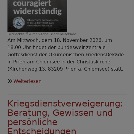
Bildrechte
Ökumenische FriedensDekade
Am Mittwoch, dem 18. November 2026, um
18.00 Uhr findet der bundesweit zentrale
Gottesdienst der Ökumenischen FriedensDekade
in Prien am Chiemsee in der Christuskirche
(Kirchenweg 13, 83209 Prien a. Chiemsee) statt.
über
Weiterlesen
Bundesweiter
Gottesdienst
Kriegsdienstverweigerung:
der
Ökumenischen
Beratung, Gewissen und
FriedensDekade
persönliche
2026
Entscheidungen
in