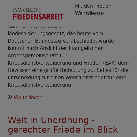
Mit dem neuen
Wehrdienst-
Bildrechte
Evang. Friedensarbeit
Modernisierungsgesetz, das heute vom
Deutschen Bundestag verabschiedet wurde,
kommt nach Ansicht der Evangelischen
Arbeitsgemeinschaft für
Kriegsdienstverweigerung und Frieden (EAK) dem
Gewissen eine große Bedeutung zu. Sei es für die
Entscheidung für einen Wehrdienst oder für eine
Kriegsdienstverweigerung.
über
Weiterlesen
EAK:
Bei
Welt in Unordnung -
Entscheidung
für
gerechter Friede im Blick
oder