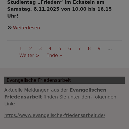
Studientag „Frieden“ im Eckstein am
Samstag, 8.11.2025 von 10.00 bis 16.15
Uhr!
über
Weiterlesen
Dem
Frieden
Seitennummerierung
dienen
Aktuelle
1
Seite
2
Seite
3
Seite
4
Seite
5
Seite
6
Seite
7
Seite
8
Seite
9
…
-
Seite
Nächste
Weiter >
Last
Ende »
aber
Seite
page
wie?
Evangelische Friedensarbeit
Aktuelle Meldungen aus der
Evangelischen
Friedensarbeit
finden Sie unter dem folgenden
Link:
https://www.evangelische-friedensarbeit.de/