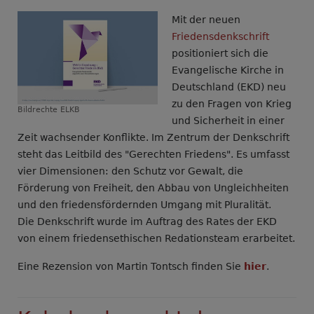
gegen
Mit der neuen
den
Friedensdenkschrift
Wehrdienst
positioniert sich die
ist
Evangelische Kirche in
Gewissensbildung
Deutschland (EKD) neu
wichtig
zu den Fragen von Krieg
Bildrechte
ELKB
und Sicherheit in einer
Zeit wachsender Konflikte. Im Zentrum der Denkschrift
steht das Leitbild des "Gerechten Friedens". Es umfasst
vier Dimensionen: den Schutz vor Gewalt, die
Förderung von Freiheit, den Abbau von Ungleichheiten
und den friedensfördernden Umgang mit Pluralität.
Die Denkschrift wurde im Auftrag des Rates der EKD
von einem friedensethischen Redationsteam erarbeitet.
Eine Rezension von Martin Tontsch finden Sie
hier
.