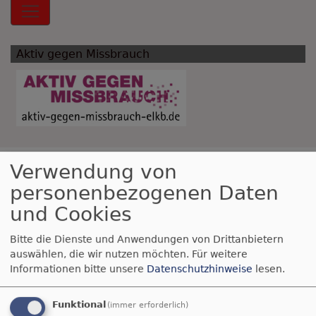
Hauptnavigation
Aktiv gegen Missbrauch
Breadcrumb
Startseite
Friedenskirchen
Verwendung von
personenbezogenen Daten
Friedenskirchen
und Cookies
Bitte die Dienste und Anwendungen von Drittanbietern
auswählen, die wir nutzen möchten.
Für weitere
Karte
Informationen bitte unsere
Datenschutzhinweise
lesen.
+
Funktional
(immer erforderlich)