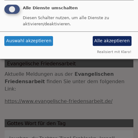
Alle Dienste umschalten
Diesen Schalter nutzen, um alle Dienste zu
i
aktivieren/deaktivieren.
Friedenskirchen
Auswahl akzeptieren
Alle akzeptieren
Realisiert mit Klaro!
Evangelische Friedensarbeit
Aktuelle Meldungen aus der
Evangelischen
Friedensarbeit
finden Sie unter dem folgenden
Link:
https://www.evangelische-friedensarbeit.de/
Gottes Wort für den Tag