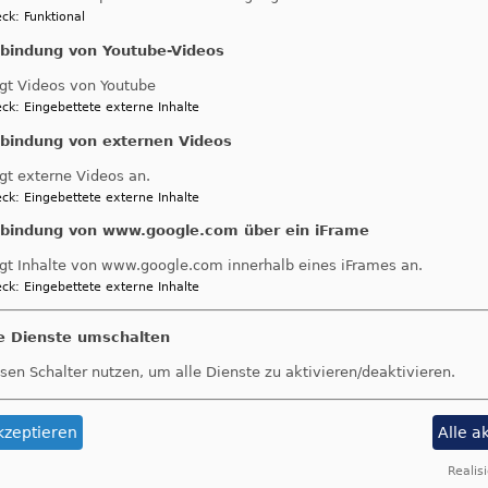
Rüstungsausgaben haben 2020 einen neuen Höchststand 
ck
:
Funktional
 Stockholm International Peace Research Institut (SIPRI
nbindung von Youtube-Videos
gangenen Jahr erneut um 2,6% auf nun $ 1.981 Mrd.
gt Videos von Youtube
ck
:
Eingebettete externe Inhalte
nbindung von externen Videos
Sowohl Deutschland mit 5
gt externe Videos an.
als auch Europa mit 4,0% 
ck
:
Eingebettete externe Inhalte
noch über dem weltweiten
Durch den Rückgang des
nbindung von www.google.com über ein iFrame
Bruttosozialprodukts in F
gt Inhalte von www.google.com innerhalb eines iFrames an.
Pandemie stieg damit der 
ck
:
Eingebettete externe Inhalte
von Militärausgaben am B
2,4%, der stärkste Anstieg
le Dienste umschalten
Finanzkrise 2009.
sen Schalter nutzen, um alle Dienste zu aktivieren/deaktivieren.
Die Zahlen machen deutlic
sich durch eine stärker ziv
kzeptieren
Alle a
Sicherheitspolitk einsparen
Realisi