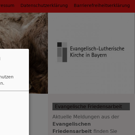
ressum
Datenschutzerklärung
Barrierefreiheitserklärung
n
 nutzen
n.
Evangelische Friedensarbeit
r
Aktuelle Meldungen aus der
Evangelischen
Friedensarbeit
finden Sie