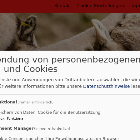
Fußbereichsmenü
Kontakt
Cookie-Einstellungen
Imp
endung von personenbezogene
 und Cookies
ienste und Anwendungen von Drittanbietern auswählen, die wir
ür weitere Informationen bitte unsere
Datenschutzhinweise
lese
nktional
rumb
(immer erforderlich)
i Trilliarden für Militär
ichern von Daten: Cookie für die Benutzersitzung
ei Trilliarden für Militä
ck
:
Funktional
nsent Manager
(immer erforderlich)
kie Consent speichert Ihre Einwilligungsstatus im Browser