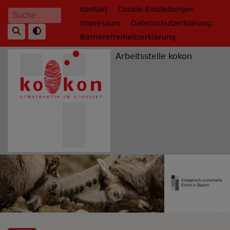
Direkt
Fußbereichsmenü
Kontakt
Cookie-Einstellungen
Suche
zum
Impressum
Datenschutzerklärung
Inhalt
Barrierefreiheitserklärung
Arbeitsstelle kokon