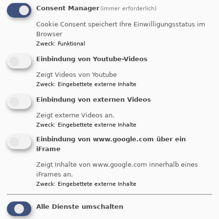
Consent Manager
(immer erforderlich)
Cookie Consent speichert Ihre Einwilligungsstatus im
Browser
Zweck
:
Funktional
Einbindung von Youtube-Videos
Zeigt Videos von Youtube
Zweck
:
Eingebettete externe Inhalte
Einbindung von externen Videos
Zeigt externe Videos an.
Bildrechte
Ökumenische FriedensDekade e.V.
„friedensklima“
, so lautet das Motto der 40.
Zweck
:
Eingebettete externe Inhalte
Ökumenischen FriedensDekade, die in diesem
Einbindung von www.google.com über ein
Jahr vom 10. bis 20. November 2019 bundesweit
iFrame
durchgeführt wird.
Zeigt Inhalte von www.google.com innerhalb eines
iFrames an.
In Bayern ist in diesem Jahr
Fürth
das
Zweck
:
Eingebettete externe Inhalte
Schwerpunktdekanat der FriedensDekade, in
dem eine ganze Reihe von Veranstaltungen zum
Alle Dienste umschalten
Thema angeboten wird. Das Programm finden