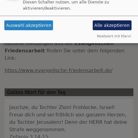
Diesen Schalter nutzen, um alle Dienste zu
Sie
hier
.
aktivieren/deaktivieren.
Auswahl akzeptieren
Alle akzeptieren
Evangelische Friedensarbeit
Realisiert mit Klaro!
Aktuelle Meldungen aus der
Evangelischen
Friedensarbeit
finden Sie unter dem folgenden
Link:
https://www.evangelische-friedensarbeit.de/
Gottes Wort für den Tag
Jauchze, du Tochter Zion! Frohlocke, Israel!
Freue dich und sei fröhlich von ganzem Herzen,
du Tochter Jerusalem! Denn der HERR hat deine
Strafe weggenommen.
Zefanja 3,14-15