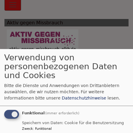
Hauptnavigation
Aktiv gegen Missbrauch
Verwendung von
personenbezogenen Daten
Breadcrumb
Startseite
Friedensdekade 2019
und Cookies
Friedensdekade
Bitte die Dienste und Anwendungen von Drittanbietern
auswählen, die wir nutzen möchten.
Für weitere
2019
Informationen bitte unsere
Datenschutzhinweise
lesen.
Funktional
(immer erforderlich)
Speichern von Daten: Cookie für die Benutzersitzung
Zweck
:
Funktional