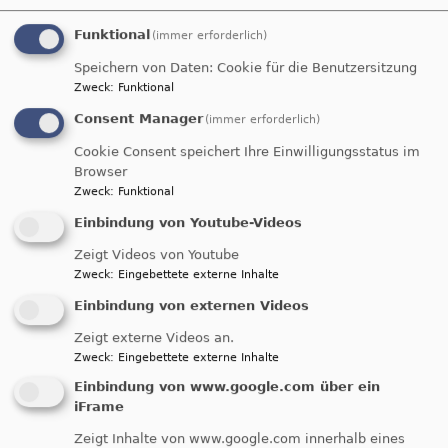
Funktional
(immer erforderlich)
Speichern von Daten: Cookie für die Benutzersitzung
Zweck
:
Funktional
Consent Manager
(immer erforderlich)
Bildrechte
Evang. KG Hemau
Cookie Consent speichert Ihre Einwilligungsstatus im
Browser
Die Friedenskirche wurde am 1. Advent,
Zweck
:
Funktional
27.11.1966 durch Kreisdekan OKR Flurschütz
Einbindung von Youtube-Videos
(Bayreuth) eingeweiht. Sie diente auch den
Zeigt Videos von Youtube
Soldaten der neu errichteten „General-von-
Zweck
:
Eingebettete externe Inhalte
Steuben-Kaserne“ als Kirche für die
Einbindung von externen Videos
Standortgottesdienste.
Weitere Informationen finden Sie unter:
Zeigt externe Videos an.
Zweck
:
Eingebettete externe Inhalte
https://www.hemau-nittendorf-evangelisch.de/
Einbindung von www.google.com über ein
zurück zur Karte
iFrame
Zeigt Inhalte von www.google.com innerhalb eines