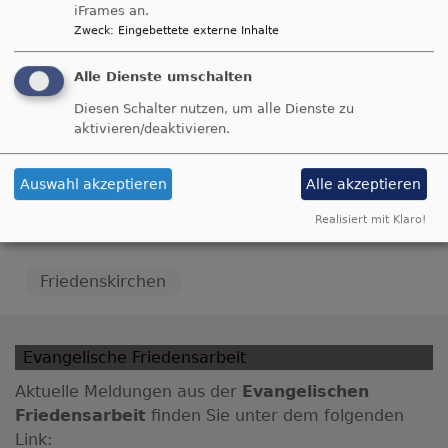
+
iFrames an.
Zweck
:
Eingebettete externe Inhalte
−
Hemau
Alle Dienste umschalten
Diesen Schalter nutzen, um alle Dienste zu
aktivieren/deaktivieren.
Auswahl akzeptieren
Alle akzeptieren
i
Realisiert mit Klaro!
Friedenskirchen
Evangelische Friedensarbeit
Aktuelle Meldungen aus der
Evangelischen
Friedensarbeit
finden Sie unter dem folgenden
Link: