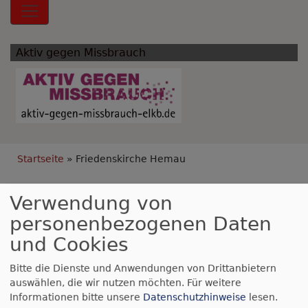
Hauptnavigation
Aktiv gegen Missbrauch
Breadcrumb
Startseite
Friedenskirche Hemau
Friedenskirche
Verwendung von
personenbezogenen Daten
Hemau
und Cookies
Bitte die Dienste und Anwendungen von Drittanbietern
auswählen, die wir nutzen möchten.
Für weitere
Informationen bitte unsere
Datenschutzhinweise
lesen.