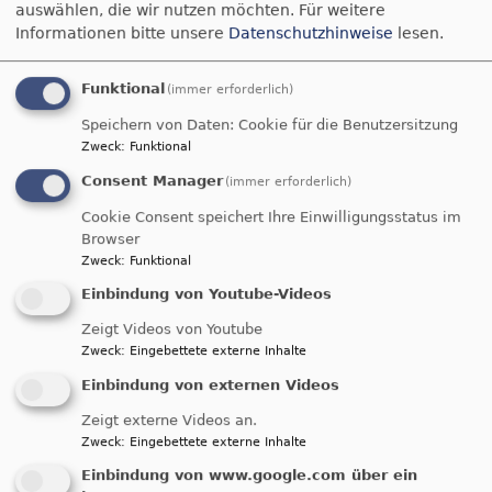
auswählen, die wir nutzen möchten.
Für weitere
Informationen bitte unsere
Datenschutzhinweise
lesen.
Funktional
(immer erforderlich)
Speichern von Daten: Cookie für die Benutzersitzung
Zweck
:
Funktional
Consent Manager
(immer erforderlich)
Cookie Consent speichert Ihre Einwilligungsstatus im
Browser
Bildrechte
Pocoloco0815
Zweck
:
Funktional
Die Friedenskirche in Neumarkt-St.Veit , 1952
Einbindung von Youtube-Videos
geweiht, ist heute eine der wenigen Bartning-
Zeigt Videos von Youtube
Kirchen, die fast im Originalzustand
Zweck
:
Eingebettete externe Inhalte
ununterbrochen als Kirche bis heute genutzt
Einbindung von externen Videos
wird. Ein gebäudliches Kleinod und Denkmal
einer ganz wichtigen Zeit der Stadt Neumarkt –
Zeigt externe Videos an.
St.Veit.
Zweck
:
Eingebettete externe Inhalte
Weitere Informationen finden Sie unter:
Einbindung von www.google.com über ein