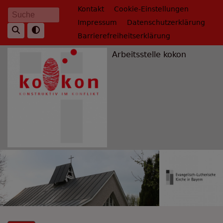
Direkt
Fußbereichsmenü
Kontakt
Cookie-Einstellungen
Suche
zum
Impressum
Datenschutzerklärung
Inhalt
Barrierefreiheitserklärung
Arbeitsstelle kokon