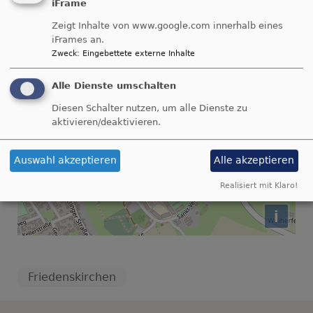
http://evangelisch.4p4culture.com/friedenskirche-
iFrame
neumarkt-st-veit/
Zeigt Inhalte von www.google.com innerhalb eines
iFrames an.
zurück zur Karte
Zweck
:
Eingebettete externe Inhalte
+
Alle Dienste umschalten
−
Diesen Schalter nutzen, um alle Dienste zu
aktivieren/deaktivieren.
Neumarkt
Auswahl akzeptieren
Alle akzeptieren
Realisiert mit Klaro!
i
Friedenskirchen