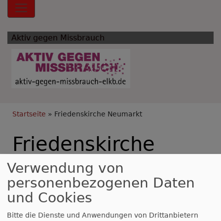
Hauptnavigation
Aktiv gegen Missbrauch
Breadcrumb
Startseite
Friedenskirche Neumarkt
Friedenskirche
Neumarkt
Verwendung von
personenbezogenen Daten
und Cookies
Bitte die Dienste und Anwendungen von Drittanbietern