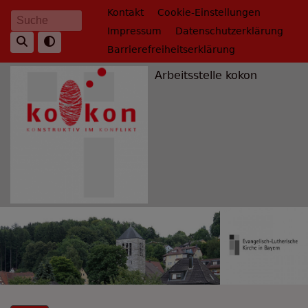
Direkt
Fußbereichsmenü
Kontakt
Cookie-Einstellungen
Suche
zum
Impressum
Datenschutzerklärung
Inhalt
Barrierefreiheitserklärung
Arbeitsstelle kokon