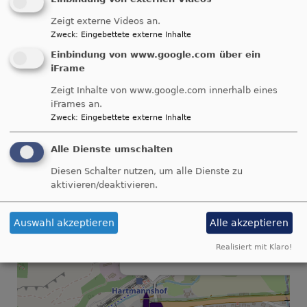
Der unter Denkmalschutz stehende Sakralbau
Zeigt externe Videos an.
wurde nach den Plänen des Nürnberger
Zweck
:
Eingebettete externe Inhalte
Architekten Hans Pittroff von 1929 bis 1932
Einbindung von www.google.com über ein
erbaut und 1931 eingeweiht. Pittroff kombinierte
iFrame
neue Formen mit historischen Stilelementen. Die
Zeigt Inhalte von www.google.com innerhalb eines
Saalkirche hat einen markanten Fassadenturm
iFrames an.
mit Zeltdach und einen eingezogenen Chor.
Zweck
:
Eingebettete externe Inhalte
Weitere Informationen finden auf der Homepage:
www.kirchengemeinde-hartmannshof.de
Alle Dienste umschalten
Diesen Schalter nutzen, um alle Dienste zu
zurück zur Karte
aktivieren/deaktivieren.
+
Auswahl akzeptieren
Alle akzeptieren
−
Realisiert mit Klaro!
Hartmannshof