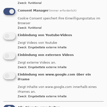
der Gerechtigkeit und
Zweck
:
Funktional
des Friedens" hat sich
Consent Manager
(immer erforderlich)
Bildrechte
EKD
die 12. Synode der
EKD auf ihrer 6. Tagung vom 10.-14.11.2019 in
Cookie Consent speichert Ihre Einwilligungsstatus im
Browser
Dresden mit der Friedensthematik befasst.
Zweck
:
Funktional
In ihrer
Kundgebung
betont sie Gottes Ruf in die
Einbindung von Youtube-Videos
Gewaltfreiheit: "Wir folgen Jesus, der Gewalt
Zeigt Videos von Youtube
weder mit passiver Gleichgültigkeit noch mit
Zweck
:
Eingebettete externe Inhalte
gewaltsamer Aggression begegnet, sondern mit
Einbindung von externen Videos
aktivem Gewaltverzicht." Sie betont die Rolle und
die Verpflichtung der Kirche und anderer
Zeigt externe Videos an.
gesellschaftlicher Akteure bei der
Zweck
:
Eingebettete externe Inhalte
Krisenprävention durch nachhaltige Entwicklung,
Einbindung von www.google.com über ein
bei der Bewahrung des gesellschaftlichen
iFrame
Friedens. Sie beont die Rolle der EU für den
Zeigt Inhalte von www.google.com innerhalb eines
weltweiten Frieden und nimmt Stellung zu
iFrames an.
Herausforderungen wie Automatisierung und
Zweck
:
Eingebettete externe Inhalte
teilautonomisierung von Waffen, Cyberraum und