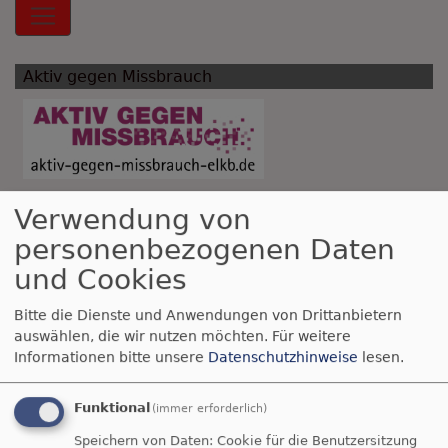
Hauptnavigation
Aktiv gegen Missbrauch
Verwendung von
Breadcrumb
Startseite
Friedenssynode der EKD
personenbezogenen Daten
und Cookies
Friedenssynode der
Bitte die Dienste und Anwendungen von Drittanbietern
EKD
auswählen, die wir nutzen möchten.
Für weitere
Informationen bitte unsere
Datenschutzhinweise
lesen.
Unter dem Titel
Funktional
(immer erforderlich)
"Kirche auf dem Weg
Speichern von Daten: Cookie für die Benutzersitzung