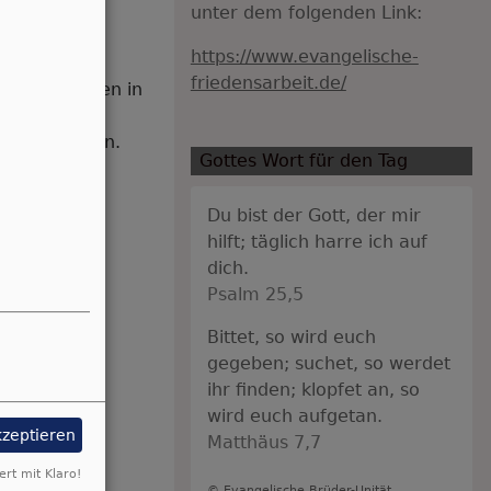
unter dem folgenden Link:
https://www.evangelische-
begrüßt die
friedensarbeit.de/
tungsexporten in
ng auf, das
z zu schaffen.
Gottes Wort für den Tag
Du bist der Gott, der mir
hilft; täglich harre ich auf
dich.
Psalm 25,5
Bittet, so wird euch
gegeben; suchet, so werdet
ihr finden; klopfet an, so
wird euch aufgetan.
kzeptieren
Matthäus 7,7
ert mit Klaro!
© Evangelische Brüder-Unität –