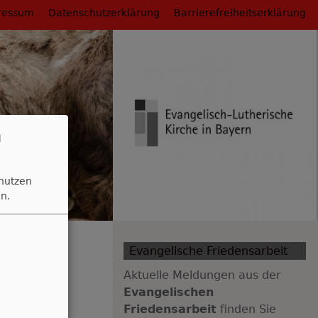
ressum
Datenschutzerklärung
Barrierefreiheitserklärung
n
 nutzen
n.
Evangelische Friedensarbeit
der
Aktuelle Meldungen aus der
Evangelischen
Friedensarbeit
finden Sie