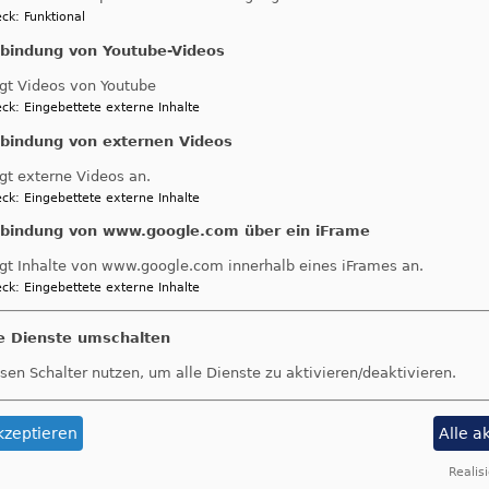
ck
:
Funktional
nbindung von Youtube-Videos
In ihrem aktuellen Rüstungsexportbericht 
gt Videos von Youtube
GKKE den signifikanten Rückgang von Rüs
ck
:
Eingebettete externe Inhalte
Drittländer und fordert die Bundesregieru
angekündigte Rüstungsexportkontrollgeset
nbindung von externen Videos
gt externe Videos an.
ck
:
Eingebettete externe Inhalte
nbindung von www.google.com über ein iFrame
gt Inhalte von www.google.com innerhalb eines iFrames an.
ck
:
Eingebettete externe Inhalte
le Dienste umschalten
sen Schalter nutzen, um alle Dienste zu aktivieren/deaktivieren.
kzeptieren
Alle a
023.pdf
836.27 KB
Realisi