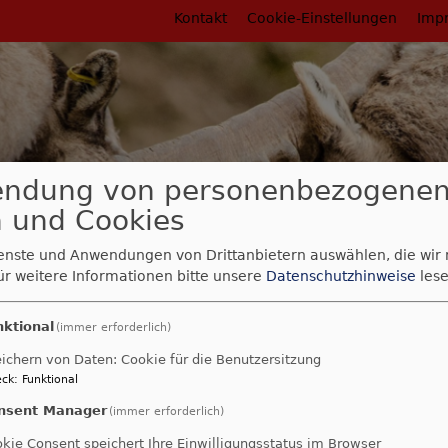
Fußbereichsmenü
Kontakt
Cookie-Einstellungen
Imp
endung von personenbezogene
 und Cookies
ienste und Anwendungen von Drittanbietern auswählen, die wir
ür weitere Informationen bitte unsere
Datenschutzhinweise
lese
nktional
rumb
(immer erforderlich)
gsexportbericht 2023 der GKKE
ichern von Daten: Cookie für die Benutzersitzung
gsexportbericht 2023 
ck
:
Funktional
nsent Manager
(immer erforderlich)
kie Consent speichert Ihre Einwilligungsstatus im Browser