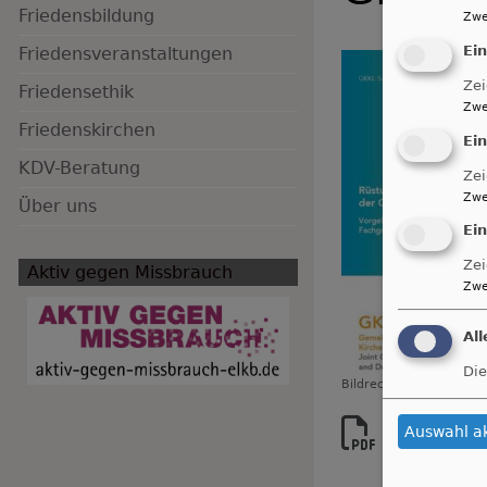
Friedensbildung
Zwe
Ei
Friedensveranstaltungen
Hauptnavigation
Zei
Friedensethik
Zwe
Friedenskirchen
Ei
KDV-Beratung
Zei
Zwe
Über uns
Ei
Zei
Aktiv gegen Missbrauch
Zwe
Al
Die
Bildrechte
GKKE
Auswahl a
gkke_reb_2