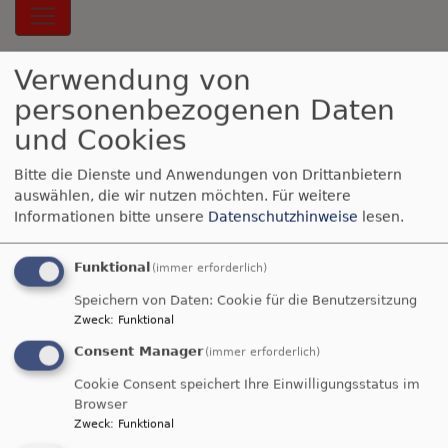
Hauptnavigation
Verwendung von
Aktiv gegen Missbrauch
personenbezogenen Daten
und Cookies
Bitte die Dienste und Anwendungen von Drittanbietern
auswählen, die wir nutzen möchten.
Für weitere
Informationen bitte unsere
Datenschutzhinweise
lesen.
Breadcrumb
Startseite
Rüstungsexportbericht der GKKE
Funktional
(immer erforderlich)
Rüstungsexportberic
Speichern von Daten: Cookie für die Benutzersitzung
der GKKE
Zweck
:
Funktional
Consent Manager
(immer erforderlich)
Cookie Consent speichert Ihre Einwilligungsstatus im
Die
Gemeinsame Konferenz Kirche
Browser
Zweck
:
Funktional
und Entwicklung
hat ihren jährlichen