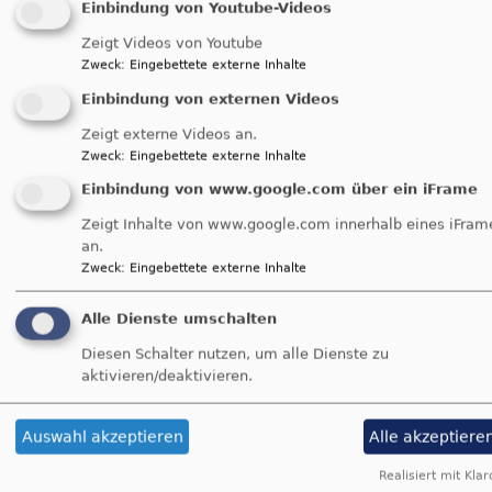
Rüstungsexportbericht
vorgelegt.
Einbindung von Youtube-Videos
Darin stellt sie fest: "Mit Algerien, Saudi-Arabien
Zeigt Videos von Youtube
und Ägypten befinden sich unter den fünf
Zweck
:
Eingebettete externe Inhalte
größten Empfängern deutscher Rüstungsgüter
Einbindung von externen Videos
gleich drei Drittstaaten mit einer sehr schlechten
Zeigt externe Videos an.
Menschenrechtssituation, internen
Zweck
:
Eingebettete externe Inhalte
Gewaltkonflikten und riskanten regionalen
Konflikten."
Einbindung von www.google.com über ein iFrame
Zeigt Inhalte von www.google.com innerhalb eines iFram
an.
Zweck
:
Eingebettete externe Inhalte
Evangelische Friedensarbeit
Alle Dienste umschalten
Aktuelle Meldungen aus der
Evangelischen
Friedensarbeit
finden Sie unter dem folgenden
Diesen Schalter nutzen, um alle Dienste zu
aktivieren/deaktivieren.
Link:
https://www.evangelische-friedensarbeit.de/
Auswahl akzeptieren
Alle akzeptiere
Realisiert mit Klar