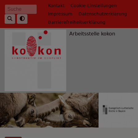
Direkt
Fußbereichsmenü
Kontakt
Cookie-Einstellungen
Suche
zum
Impressum
Datenschutzerklärung
Inhalt
Barrierefreiheitserklärung
Arbeitsstelle kokon