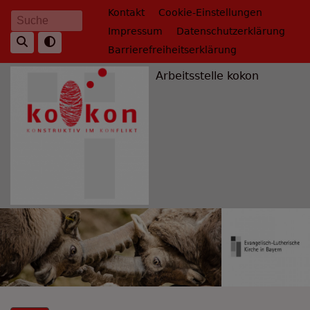
Direkt
Fußbereichsmenü
Kontakt
Cookie-Einstellungen
Suche
zum
Impressum
Datenschutzerklärung
Inhalt
Barrierefreiheitserklärung
Arbeitsstelle kokon