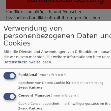
Konflikte sind alltäglich, und Menschen
bearbeiten Konflikte oft mit Ihrem persönlichen
Repertoire recht zufrieden stellend. Manche
Verwendung von
Verstimmung legt sich von selbst, ab und zu hilft
personenbezogenen Daten un
ein deutliches oder klärendes Wort, hin und
Cookies
wieder steckt man zurück, weil die Harmonie
wichtiger ist als ein Sieg.
Bitte die Dienste und Anwendungen von Drittanbietern ausw
Doch Konflikte können eine zerstörerische
die wir nutzen möchten.
Für weitere Informationen bitte unse
Dynamik entwickeln, wenn mindestens einer als
Datenschutzhinweise
lesen.
Verlierer aus dem Geschehen hervorgeht. Das ist
insbesondere der Fall, wenn physische oder
Funktional
(immer erforderlich)
psychische Gewalt angewendet wurde, um den
Konflikt zu beenden. Dann wirkt er vielleicht
Speichern von Daten: Cookie für die Benutzersitzung
Zweck
:
Funktional
weiter und kann in eine Spirale der Eskalation
führen.
Consent Manager
(immer erforderlich)
Cookie Consent speichert Ihre Einwilligungsstatus im Br
Doch Konflikte können auch konstruktiv
Zweck
:
Funktional
bearbeitet werden, so dass sie als Zeichen für