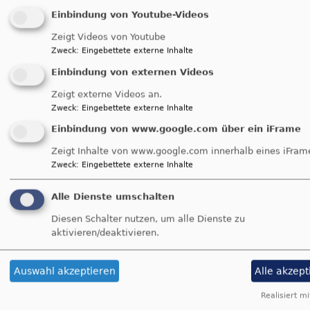
Einbindung von Youtube-Videos
eine Veränderung ernst genommen werden
und man gemeinsam einen neuen
Weg findet. Das
Zeigt Videos von Youtube
kann man lernen, z.B. durch einen Kurs in Kommunikation,
Zweck
:
Eingebettete externe Inhalte
man kann sich bei der Lösungssuche unterstützen lassen,
Einbindung von externen Videos
z.B. durch eine Mediation.
Zeigt externe Videos an.
Zweck
:
Eingebettete externe Inhalte
Eskalationsstufen im Konflikt
Einbindung von www.google.com über ein iFrame
Zeigt Inhalte von www.google.com innerhalb eines iFram
Zweck
:
Eingebettete externe Inhalte
Bilder: Was aus der Konfliktspirale hilft
Alle Dienste umschalten
Pädagogische Angebote finden Sie in der
AG konstruktive
Konfliktberatung.
Diesen Schalter nutzen, um alle Dienste zu
Die
Traumaarbeit
ist ein Beratungsangebot.
aktivieren/deaktivieren.
Auswahl akzeptieren
Alle akzept
Realisiert mi