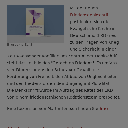
gegen
Mit der neuen
den
Friedensdenkschrift
Wehrdienst
positioniert sich die
ist
Evangelische Kirche in
Gewissensbildung
Deutschland (EKD) neu
wichtig
zu den Fragen von Krieg
Bildrechte
ELKB
und Sicherheit in einer
Zeit wachsender Konflikte. Im Zentrum der Denkschrift
steht das Leitbild des "Gerechten Friedens". Es umfasst
vier Dimensionen: den Schutz vor Gewalt, die
Förderung von Freiheit, den Abbau von Ungleichheiten
und den friedensfördernden Umgang mit Pluralität.
Die Denkschrift wurde im Auftrag des Rates der EKD
von einem friedensethischen Redationsteam erarbeitet.
Eine Rezension von Martin Tontsch finden Sie
hier
.