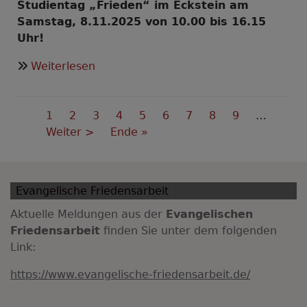
Studientag „Frieden“ im Eckstein am
Samstag, 8.11.2025 von 10.00 bis 16.15
Uhr!
über
Weiterlesen
Dem
Frieden
Seitennummerierung
dienen
Aktuelle
1
Seite
2
Seite
3
Seite
4
Seite
5
Seite
6
Seite
7
Seite
8
Seite
9
…
-
Seite
Nächste
Weiter >
Last
Ende »
aber
Seite
page
wie?
Evangelische Friedensarbeit
Aktuelle Meldungen aus der
Evangelischen
Friedensarbeit
finden Sie unter dem folgenden
Link:
https://www.evangelische-friedensarbeit.de/