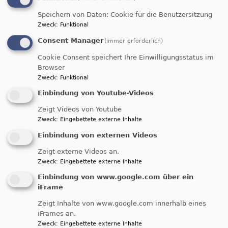
Logik von Angst und Gewalt
.
In
seinem
Leitimpuls
ordnet Vorstand
Jan
Speichern von Daten: Cookie für die Benutzersitzung
Zweck
:
Funktional
Gildemeister
das Motto als notwendigen
Widerstand gegen wachsende Militarisierung und
Consent Manager
(immer erforderlich)
Aufrüstung ein
.
Der
Text
fordert dazu auf, das
Cookie Consent speichert Ihre Einwilligungsstatus im
eigene Gewissen zu schärfen, aktiv für
Browser
Menschenrechte einzutreten und gewaltfreie
Zweck
:
Funktional
Alternativen zur „Kriegstüchtigkeit“ zu
Einbindung von Youtube-Videos
stärken
.
Damit schlägt die FriedensDekade 2026
Zeigt Videos von Youtube
eine Brücke zu mutigen Widerstandsbewegungen
Zweck
:
Eingebettete externe Inhalte
weltweit.
Einbindung von externen Videos
Zeigt externe Videos an.
"Die Welt in Unordnung -
Zweck
:
Eingebettete externe Inhalte
Gerechter Friede im Blick"
Einbindung von www.google.com über ein
iFrame
Zeigt Inhalte von www.google.com innerhalb eines
Zusammen mit der
iFrames an.
Evangelischen
Zweck
:
Eingebettete externe Inhalte