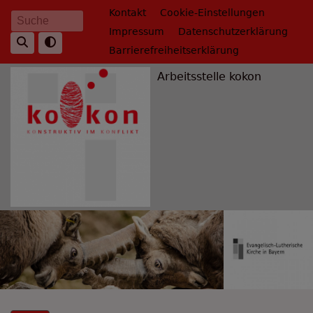
Direkt
Fußbereichsmenü
Kontakt
Cookie-Einstellungen
Suche
zum
Impressum
Datenschutzerklärung
Inhalt
Barrierefreiheitserklärung
Arbeitsstelle kokon