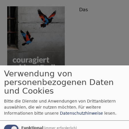
Das
Verwendung von
personenbezogenen Daten
und Cookies
Bildrechte
Ökumenische FriedensDekade
Jahresmotto
„couragiert widerständig“
der
Bitte die Dienste und Anwendungen von Drittanbietern
FriedensDekade 2026
setzt mit dem Siegermotiv
auswählen, die wir nutzen möchten.
Für weitere
von
Olaf Warburg
ein starkes Zeichen für
Informationen bitte unsere
Datenschutzhinweise
lesen.
Freiheit: Zwei Friedenstauben durchbrechen
Gitterstäbe als Symbol für den Ausbruch aus der
Funktional
(immer erforderlich)