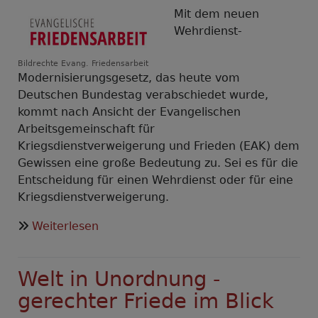
Mit dem neuen
Wehrdienst-
Bildrechte
Evang. Friedensarbeit
Modernisierungsgesetz, das heute vom
Deutschen Bundestag verabschiedet wurde,
kommt nach Ansicht der Evangelischen
Arbeitsgemeinschaft für
Kriegsdienstverweigerung und Frieden (EAK) dem
Gewissen eine große Bedeutung zu. Sei es für die
Entscheidung für einen Wehrdienst oder für eine
Kriegsdienstverweigerung.
über
Weiterlesen
EAK:
Bei
Welt in Unordnung -
Entscheidung
für
gerechter Friede im Blick
oder