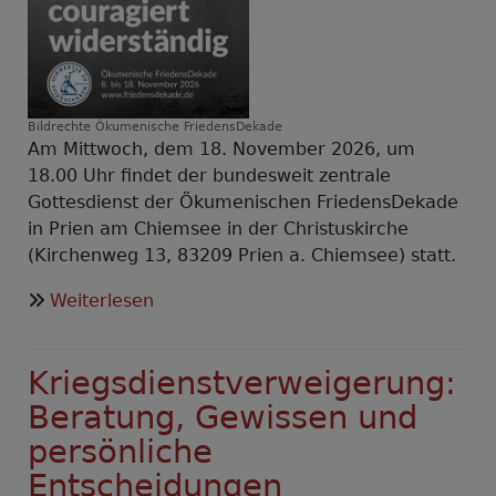
Bildrechte
Ökumenische FriedensDekade
Am Mittwoch, dem 18. November 2026, um
18.00 Uhr findet der bundesweit zentrale
Gottesdienst der Ökumenischen FriedensDekade
in Prien am Chiemsee in der Christuskirche
(Kirchenweg 13, 83209 Prien a. Chiemsee) statt.
über
Weiterlesen
Bundesweiter
Gottesdienst
Kriegsdienstverweigerung:
der
Ökumenischen
Beratung, Gewissen und
FriedensDekade
persönliche
2026
Entscheidungen
in