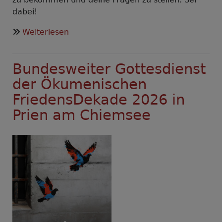
dabei!
über
Weiterlesen
Gut
entscheiden-
Bundesweiter Gottesdienst
Online
Faktencheck
der Ökumenischen
und
FriedensDekade 2026 in
Q&A
Prien am Chiemsee
zum
Thema
Wehrpflicht