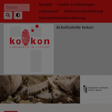
Direkt
Fußbereichsmenü
Kontakt
Cookie-Einstellungen
Suche
zum
Impressum
Datenschutzerklärung
Inhalt
Barrierefreiheitserklärung
Arbeitsstelle kokon