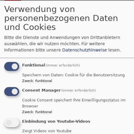
Hauptnavigation
Verwendung von
personenbezogenen Daten
Aktiv gegen Missbrauch
und Cookies
Bitte die Dienste und Anwendungen von Drittanbietern
auswählen, die wir nutzen möchten.
Für weitere
Informationen bitte unsere
Datenschutzhinweise
lesen.
Funktional
(immer erforderlich)
Breadcrumb
Startseite
Friedensbildung
Fortbildungen zu
Speichern von Daten: Cookie für die Benutzersitzung
Friedensbildung
Zweck
:
Funktional
Fortbildungen zu
Consent Manager
(immer erforderlich)
Cookie Consent speichert Ihre Einwilligungsstatus im
Friedensbildung
Browser
Zweck
:
Funktional
Einbindung von Youtube-Videos
Zusammen mit Kooperationspartnern bietet die
Zeigt Videos von Youtube