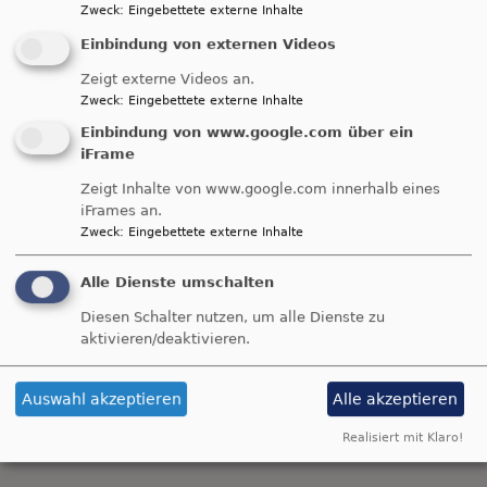
Arbeitsstelle kokon regelmäßig Fortbildungen zu
Zweck
:
Eingebettete externe Inhalte
den Themenbereichen konstruktiver Umgang mit
Einbindung von externen Videos
Konflikten, Gewaltprävention, Zivilcourage und
Friedensbildung von der Früh- über die
Zeigt externe Videos an.
Zweck
:
Eingebettete externe Inhalte
Schulpädagogik bis zur Erwachsenen- und
Berufsbildung.
Einbindung von www.google.com über ein
iFrame
Orte
und
Termine
finden Sie bei den jeweiligen
Zeigt Inhalte von www.google.com innerhalb eines
Angeboten.
iFrames an.
Zweck
:
Eingebettete externe Inhalte
Alle Dienste umschalten
Evangelische Friedensarbeit
Diesen Schalter nutzen, um alle Dienste zu
Aktuelle Meldungen aus der
Evangelischen
aktivieren/deaktivieren.
Friedensarbeit
finden Sie unter dem folgenden
Link:
Auswahl akzeptieren
Alle akzeptieren
https://www.evangelische-friedensarbeit.de/
Realisiert mit Klaro!