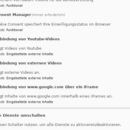
nfirmationsarbeit
ck
:
Funktional
nsent Manager
(immer erforderlich)
brücken, Frieden leben
kie Consent speichert Ihre Einwilligungsstatus im Browser
ck
:
Funktional
lle gut. Doch ein friedliches Miteinander ist eine anspru
nbindung von Youtube-Videos
und Abgründe zwischen Menschen müssen überbrückt u
en
gt Videos von Youtube
ck
:
Eingebettete externe Inhalte
.
nbindung von externen Videos
Seminar vermittelt friedenspädagogische Kenntnisse u
gt externe Videos an.
n Jugend-, Bildungs- und Gemeindearbeit und macht Mut
ck
:
Eingebettete externe Inhalte
inden:
nbindung von www.google.com über ein iFrame
ntenspiel“ – Was ist Gewalt?
gt Inhalte von www.google.com innerhalb eines iFrames an.
haften“ und „Ich-Botschaften“– Jugendtraining nach Th
ck
:
Eingebettete externe Inhalte
 in Gewaltsituationen – Konfliktrollenspiele
htlinge und Rüstungsexporte – Materialien und Methoden 
le Dienste umschalten
gerechtem Frieden
sen Schalter nutzen, um alle Dienste zu aktivieren/deaktivieren.
es Frieden leben“ – Theologische Reflexionen