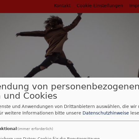
Fußbereichsmenü
Kontakt
Cookie-Einstellungen
Imp
endung von personenbezogene
 und Cookies
rumb
nsbildung
Fortbildungen zu Friedensbildung
"Mut zum Frieden
ienste und Anwendungen von Drittanbietern auswählen, die wir
rbeit
ür weitere Informationen bitte unsere
Datenschutzhinweise
lese
um Frieden" in der Jug
nktional
(immer erforderlich)
ichern von Daten: Cookie für die Benutzersitzung