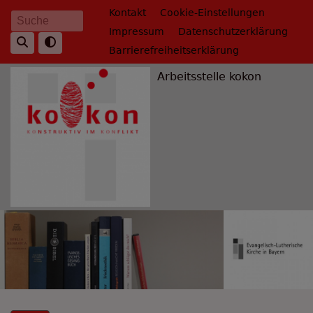
Direkt
Fußbereichsmenü
Kontakt
Cookie-Einstellungen
Suche
zum
Impressum
Datenschutzerklärung
Inhalt
Barrierefreiheitserklärung
Arbeitsstelle kokon