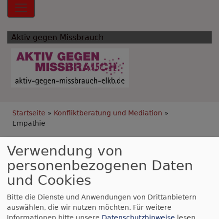
Hauptnavigation
Aktiv gegen Missbrauch
Breadcrumb
Startseite
Konfliktberatung und Mediation
Empathie
Empathie
Verwendung von
personenbezogenen Daten
und Cookies
Bitte die Dienste und Anwendungen von Drittanbietern
auswählen, die wir nutzen möchten.
Für weitere
Informationen bitte unsere
Datenschutzhinweise
lesen.