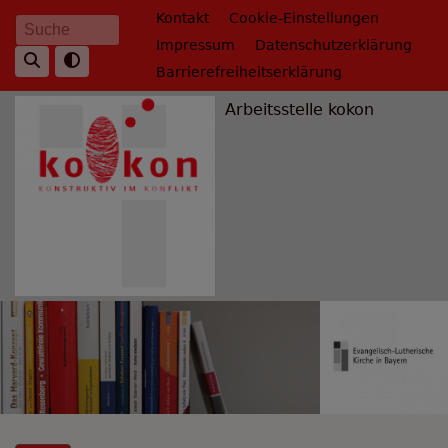
Direkt
Fußbereichsmenü
Kontakt
Cookie-Einstellungen
Suche
zum
Impressum
Datenschutzerklärung
Inhalt
Barrierefreiheitserklärung
Arbeitsstelle kokon