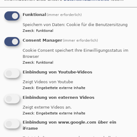
Funktional
(immer erforderlich)
Speichern von Daten: Cookie für die Benutzersitzung
Zweck
:
Funktional
Consent Manager
(immer erforderlich)
Cookie Consent speichert Ihre Einwilligungsstatus im
Browser
Zweck
:
Funktional
Einbindung von Youtube-Videos
Zeigt Videos von Youtube
Zweck
:
Eingebettete externe Inhalte
Einbindung von externen Videos
Zeigt externe Videos an.
Bildrechte
Arbeitsstelle kokon
Zweck
:
Eingebettete externe Inhalte
Gewitter. Schwarze Wolken, Blitze, Sturmwind.
Einbindung von www.google.com über ein
Eine Rose steht beschirmt im Vordergrund. Mitten
iFrame
im Unwetter ein Refugium. Empathie.