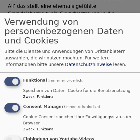
All‘ das stellt eine ehemals gefühlte
Grundsicherheit, ein Grundvertrauen in die
Verwendung von
Zukunft, infrage“, so Jan Gildemeister,
Vorsitzender der Ökumenischen FriedensDekade
personenbezogenen Daten
e. V..
und Cookies
Viele Menschen verspürten eine generelle
Bitte die Dienste und Anwendungen von Drittanbietern
Unsicherheit. Bislang Selbstverständliches wird
auswählen, die wir nutzen möchten.
Für weitere
als nicht mehr sicher wahrgenommen, wie etwa
Informationen bitte unsere
Datenschutzhinweise
lesen.
das Zusammenleben in einem friedlichen Europa.
Versprochen wird mehr Sicherheit durch
Funktional
(immer erforderlich)
verstärkten militärischen Schutz. „Aber ist
Speichern von Daten: Cookie für die Benutzersitzung
Frieden durch Waffen, ist Frieden durch
Zweck
:
Funktional
Aufrüstung wirklich langfristig sicherzustellen?“.
Consent Manager
(immer erforderlich)
Auch diese Fragestellung möchte die
Ökumenische FriedensDekade im kommenden
Cookie Consent speichert Ihre Einwilligungsstatus im
Jahr mit dem Motto „
sicher nicht – oder?
“
Browser
Zweck
:
Funktional
aufgreifen und Angebote machen, wie die
Resilienz der Menschen angesichts eines
Einbindung von Youtube-Videos