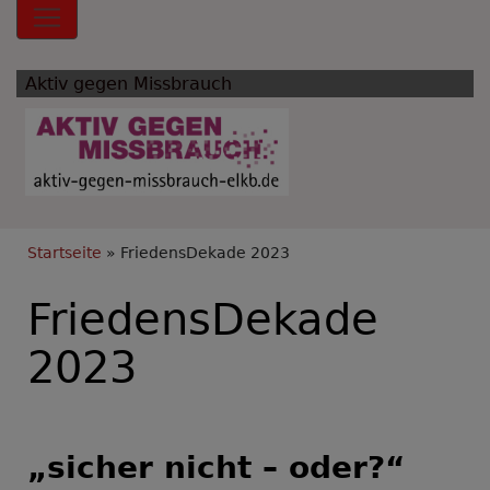
Hauptnavigation
Aktiv gegen Missbrauch
Breadcrumb
Startseite
FriedensDekade 2023
FriedensDekade
2023
„sicher nicht – oder?“