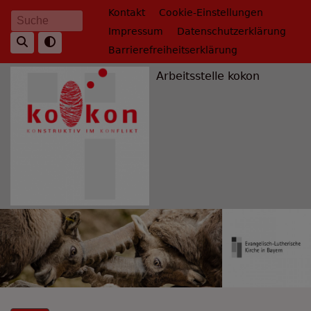
Direkt
Fußbereichsmenü
Kontakt
Cookie-Einstellungen
Suche
zum
Impressum
Datenschutzerklärung
Inhalt
Barrierefreiheitserklärung
Arbeitsstelle kokon