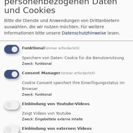
personenbezogenen Daten
Wolfgang Buff durch die interaktiven Module, die
auf den verschiedenen Etagen des Eckstein
und Cookies
aufgebaut sind und vermittelt Ideen und Beispiele
Bitte die Dienste und Anwendungen von Drittanbietern
für die friedenpädagogische Arbeit mit der
auswählen, die wir nutzen möchten.
Für weitere
interaktiven Ausstellung.
Informationen bitte unsere
Datenschutzhinweise
lesen.
Referent: Wolfgang Buff, Referent für
Friedensbildung im
Zentrum Ökumene der
Funktional
(immer erforderlich)
Evang. Landeskirchen in Hessen
Speichern von Daten: Cookie für die Benutzersitzung
Zweck
:
Funktional
Schwerpunkt: Mittelschule, Sekundarstufe I-II,
Consent Manager
Jugend- und Konfirmandenarbeit
(immer erforderlich)
Cookie Consent speichert Ihre Einwilligungsstatus im
Browser
Zweck
:
Funktional
Einbindung von Youtube-Videos
Zeigt Videos von Youtube
Zweck
:
Eingebettete externe Inhalte
Einbindung von externen Videos