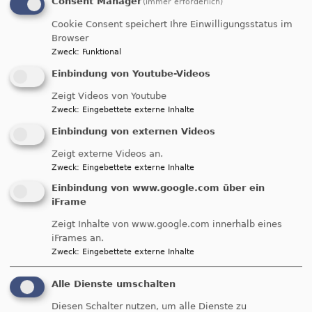
Erhaltung der Gesundheit im Lehrerberuf.
Consent Manager
(immer erforderlich)
Cookie Consent speichert Ihre Einwilligungsstatus im
Gesundheit und Lehrerberuf - ein Widerspruch?
Browser
Zweck
:
Funktional
Lehrer zu sein ist kein Zuckerschlecken, sondern
zunehmend mit erheblichen Belastungen
Einbindung von Youtube-Videos
verbunden. Die Folge: Viele Lehrerinnen und
Zeigt Videos von Youtube
Lehrer leiden unter chronischem Berufsstress,
Zweck
:
Eingebettete externe Inhalte
werden psychisch oder körperlich krank und
Einbindung von externen Videos
müssen vorzeitig aus ihrem Beruf ausscheiden.
Zeigt externe Videos an.
Wie kann man dieser Entwicklung vorbeugen?
Zweck
:
Eingebettete externe Inhalte
AGIL, "Arbeit und Gesundheit im Lehrerberuf", ist
Einbindung von www.google.com über ein
ein auf die spezielle Situation von Lehrerinnen
iFrame
und Lehrern ausgerichtetes
Präventionsprogramm. Es ermöglicht,
Zeigt Inhalte von www.google.com innerhalb eines
iFrames an.
berufsspezifische Belastungsfaktoren zu
Zweck
:
Eingebettete externe Inhalte
erkennen, beruflichen Stress zu bewältigen und
langfristig die Gesundheit und Lebensqualität zu
Alle Dienste umschalten
verbessern. Der Workshop soll Einblick in die
Module des Programms geben.
Diesen Schalter nutzen, um alle Dienste zu