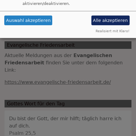
aktivieren/deaktivieren.
Referent: Wolf-Dieter Schuster, Leiter der Staatl.
Schulberatung München
Auswahl akzeptieren
Alle akzeptieren
Realisiert mit Klaro!
Evangelische Friedensarbeit
Aktuelle Meldungen aus der
Evangelischen
Friedensarbeit
finden Sie unter dem folgenden
Link:
https://www.evangelische-friedensarbeit.de/
Gottes Wort für den Tag
Du bist der Gott, der mir hilft; täglich harre ich
auf dich.
Psalm 25,5