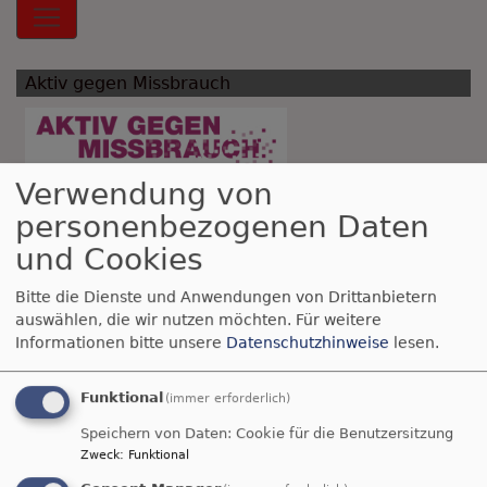
Hauptnavigation
Aktiv gegen Missbrauch
Verwendung von
personenbezogenen Daten
Breadcrumb
und Cookies
Startseite
Gut miteinander auskommen
Training
für Gesundheit AGIL
Bitte die Dienste und Anwendungen von Drittanbietern
auswählen, die wir nutzen möchten.
Für weitere
Training für
Informationen bitte unsere
Datenschutzhinweise
lesen.
Gesundheit AGIL
Funktional
(immer erforderlich)
Speichern von Daten: Cookie für die Benutzersitzung
Zweck
:
Funktional
AGIL
steht für Stressbewältigungsstrategien zur