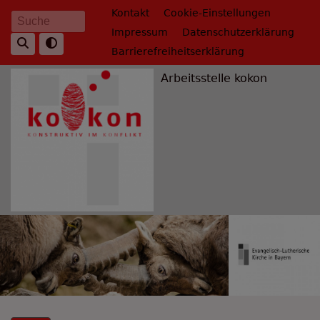
Direkt
Fußbereichsmenü
Kontakt
Cookie-Einstellungen
Suche
zum
Impressum
Datenschutzerklärung
Inhalt
Barrierefreiheitserklärung
Arbeitsstelle kokon